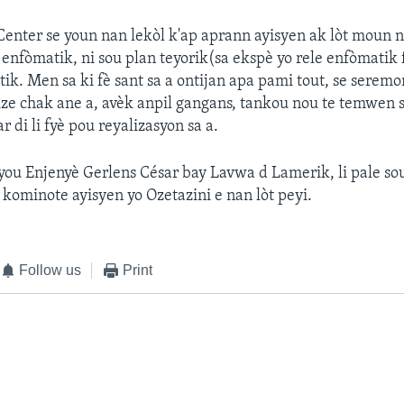
nter se youn nan lekòl k'ap aprann ayisyen ak lòt moun 
 enfòmatik, ni sou plan teyorik(sa ekspè yo rele enfòmati
atik. Men sa ki fè sant sa a ontijan apa pami tout, se serem
ize chak ane a, avèk anpil gangans, tankou nou te temwen sa
r di li fyè pou reyalizasyon sa a.
ou Enjenyè Gerlens César bay Lavwa d Lamerik, li pale so
kominote ayisyen yo Ozetazini e nan lòt peyi.
Follow us
Print