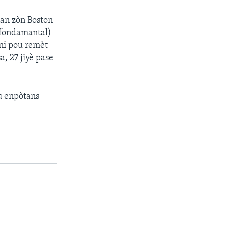
nan zòn Boston
k fondamantal)
oni pou remèt
, 27 jiyè pase
u enpòtans