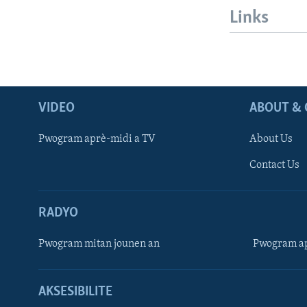
Links
VIDEO
ABOUT & 
Pwogram aprè-midi a TV
About Us
Contact Us
RADYO
Pwogram mitan jounen an
Pwogram ap
AKSESIBILITE