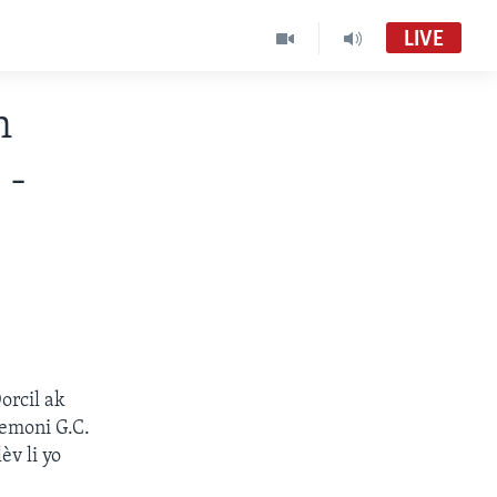
LIVE
n
 -
orcil ak
remoni G.C.
v li yo