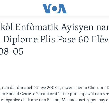
kòl Enfòmatik Ayisyen na
 Diplome Plis Pase 60 Elèv
08-05
 a, nan dat dimanch 27 jiyè 2003 a, mwen-menm Chérubin D
n Ronald César te 2 pami oratè ki te pran lapawòl nan se
r òganize chak ane nan Boston, Massachusetts, pou bay elè