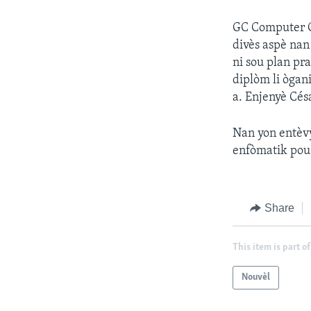
GC Computer Ce
divès aspè nan
ni sou plan pr
diplòm li ògan
a. Enjenyè Césa
Nan yon entèvy
enfòmatik pou 
Share
This item is part of
Nouvèl