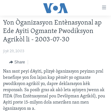
Accessibility
links
Skip
Yon Òganizasyon Entènasyonal ap
to
AYITI
Ede Ayiti Ogmante Pwodiksyon
main
LÈZETAZINI
content
Agrikòl li - 2003-07-30
AMERIK LATIN
Skip
to
jiyè 29, 2003
ENTÈNASYONAL
main
VIDEO
Share
Navigation
Skip
FLASHPOINT IKRÈN
Nan sant peyi dAyiti, plizyè òganizasyon peyizan pral
to
benefisye yon fon lajan kap pèmèt yo ogmante
Search
pwodiksyon agrikòl yo, dapre deklarasyon kèk
Learning English
responsab. Sa posib gras ak akò leta ayisyen jwenn ak
FIDA (Fon Entènasyonal pou Devlòpman Agrikòl), pou
SUIV NOU
Ayiti prete 15-milyon dola ameriken nan men
òganizasyon sa a.