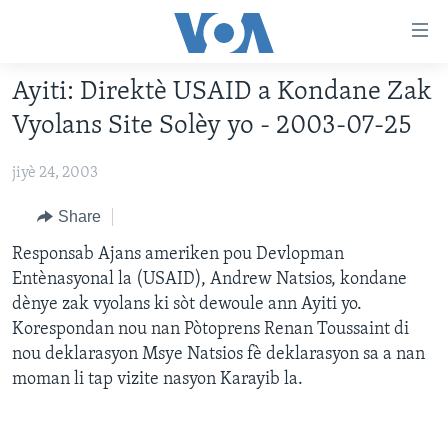
Accessibility
links
Skip
Ayiti: Direktè USAID a Kondane Zak
to
AYITI
Vyolans Site Solèy yo - 2003-07-25
main
LÈZETAZINI
content
jiyè 24, 2003
AMERIK LATIN
Skip
to
ENTÈNASYONAL
Share
main
VIDEO
Responsab Ajans ameriken pou Devlopman
Navigation
Entènasyonal la (USAID), Andrew Natsios, kondane
Skip
FLASHPOINT IKRÈN
dènye zak vyolans ki sòt dewoule ann Ayiti yo.
to
Korespondan nou nan Pòtoprens Renan Toussaint di
Search
Learning English
nou deklarasyon Msye Natsios fè deklarasyon sa a nan
moman li tap vizite nasyon Karayib la.
SUIV NOU