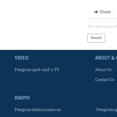
Share
This item is part of
Nouvèl
VIDEO
ABOUT & 
Pwogram aprè-midi a TV
About Us
Contact Us
RADYO
Pwogram mitan jounen an
Pwogram ap