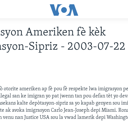
syon Ameriken fè kèk
syon-Sipriz - 2003-07-22
ò otorite ameriken ap fè pou fè respekte lwa imigrasyon pe
 ilegal san ke imigran yo pat jwenn tan pou defan tèt yo dev
nsekans kalte depòtasyon-sipriz sa yo kapab genyen sou imi
ite ak avoka imigrasyon Carlo Jean-Joseph depi Miami. Ron
n venu nan Justice USA sou la vwad lamerik depi Washingt