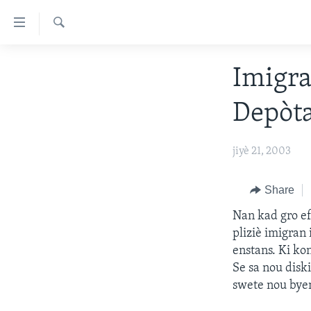
Accessibility
links
Chèche
Skip
AYITI
Imigra
to
LÈZETAZINI
main
Depòta
content
AMERIK LATIN
Skip
ENTÈNASYONAL
to
jiyè 21, 2003
main
VIDEO
Navigation
FLASHPOINT IKRÈN
Share
Skip
to
Nan kad gro ef
Search
pliziè imigran
enstans. Ki ko
Se sa nou disk
swete nou bye