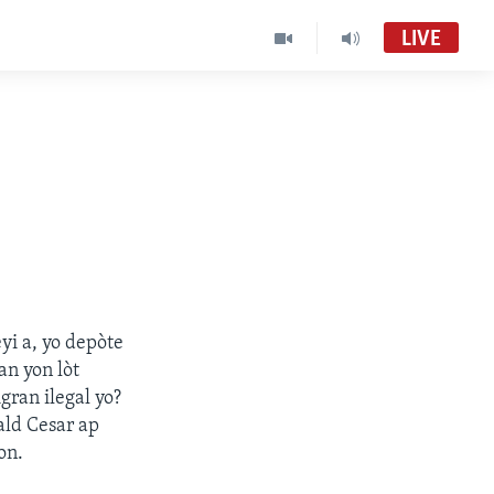
LIVE
yi a, yo depòte
an yon lòt
gran ilegal yo?
ald Cesar ap
on.