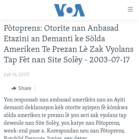
Accessibility
links
Skip
Pòtoprens: Otorite nan Anbasad
to
AYITI
Etazini an Demanti ke Sòlda
main
LÈZETAZINI
content
Ameriken Te Prezan Lè Zak Vyolans
AMERIK LATIN
Skip
Tap Fèt nan Site Solèy - 2003-07-17
to
ENTÈNASYONAL
main
jiyè 16, 2003
VIDEO
Navigation
Skip
Share
FLASHPOINT IKRÈN
to
Yon responsab nan ambasad amerikèn nan an Ayiti
Search
Learning English
demanti deklarasyon kèk otorite ayisyen fè kòmkwa
sòlda ameriken te prezan lè yon seri zak vyolans tap
SUIV NOU
dewoule nan Site Solèy, yon katye nan Pòtoprens,
week-end pase a. Korespondan nou nan Pòtoprens,
Rotchild François, Junior, gen detay.