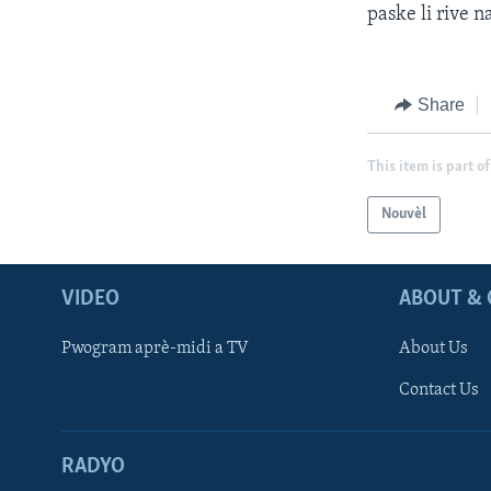
paske li rive n
Share
This item is part of
Nouvèl
VIDEO
ABOUT & 
Pwogram aprè-midi a TV
About Us
Contact Us
RADYO