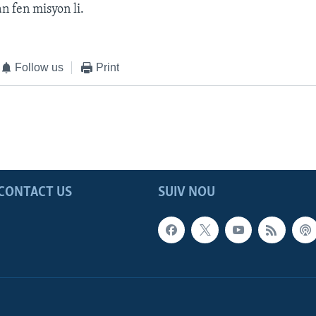
an fen misyon li.
Follow us
Print
CONTACT US
SUIV NOU