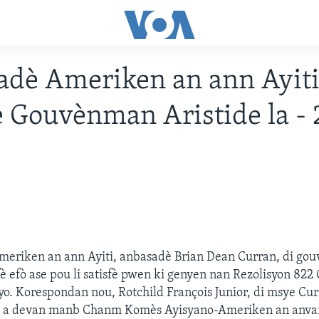
dè Ameriken an ann Ayit
e Gouvènman Aristide la -
meriken an ann Ayiti, anbasadè Brian Dean Curran, di go
fè efò ase pou li satisfè pwen ki genyen nan Rezolisyon 822
o. Korespondan nou, Rotchild François Junior, di msye Cur
a a devan manb Chanm Komès Ayisyano-Ameriken an anvan l