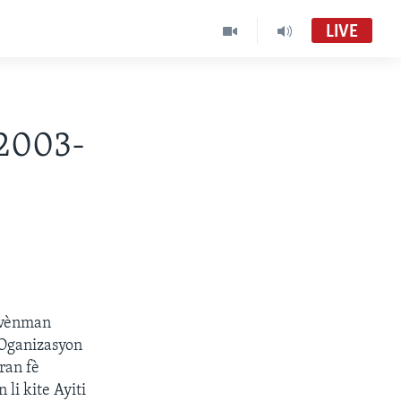
LIVE
i
 2003-
uvènman
 Oganizasyon
ran fè
i kite Ayiti