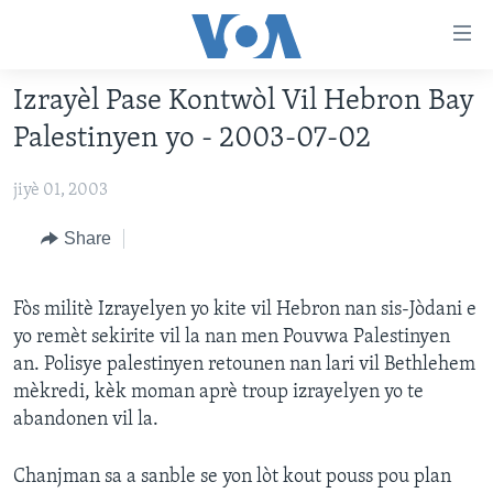
Accessibility
links
Skip
Izrayèl Pase Kontwòl Vil Hebron Bay
to
AYITI
Palestinyen yo - 2003-07-02
main
LÈZETAZINI
content
jiyè 01, 2003
AMERIK LATIN
Skip
to
ENTÈNASYONAL
Share
main
VIDEO
Navigation
Skip
Fòs militè Izrayelyen yo kite vil Hebron nan sis-Jòdani e
FLASHPOINT IKRÈN
to
yo remèt sekirite vil la nan men Pouvwa Palestinyen
Search
an. Polisye palestinyen retounen nan lari vil Bethlehem
Learning English
mèkredi, kèk moman aprè troup izrayelyen yo te
abandonen vil la.
SUIV NOU
Chanjman sa a sanble se yon lòt kout pouss pou plan