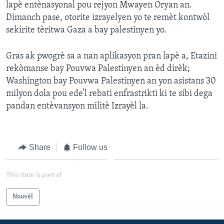
lapè entènasyonal pou rejyon Mwayen Oryan an.
Dimanch pase, otorite izrayelyen yo te remèt kontwòl
Languages
sekirite tèritwa Gaza a bay palestinyen yo.
Gras ak pwogrè sa a nan aplikasyon pran lapè a, Etazini
rekòmanse bay Pouvwa Palestinyen an èd dirèk;
Washington bay Pouvwa Palestinyen an yon asistans 30
milyon dola pou ede’l rebati enfrastrikti ki te sibi dega
pandan entèvansyon militè Izrayèl la.
Share
Follow us
This item is part of
Nouvèl