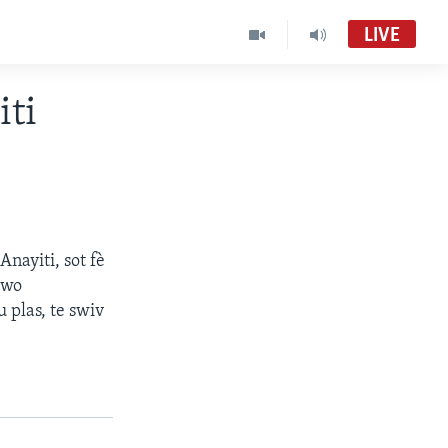
LIVE
Randevou-Radyo
iti
audio an dirèk
RANDEVOU
VOA Creole MC01
nayiti, sot fè
gwo
 plas, te swiv