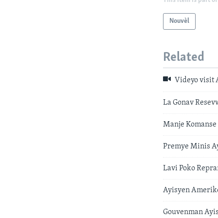
This item is part of
Nouvèl
Related
Videyo visit 
La Gonav Resevw
Manje Komanse R
Premye Minis A
Lavi Poko Repra
Ayisyen Amerike
Gouvenman Ayisy