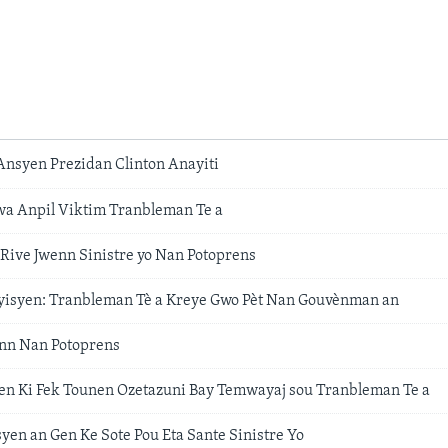
Ansyen Prezidan Clinton Anayiti
a Anpil Viktim Tranbleman Te a
ive Jwenn Sinistre yo Nan Potoprens
yisyen: Tranbleman Tè a Kreye Gwo Pèt Nan Gouvènman an
nn Nan Potoprens
n Ki Fek Tounen Ozetazuni Bay Temwayaj sou Tranbleman Te a
en an Gen Ke Sote Pou Eta Sante Sinistre Yo