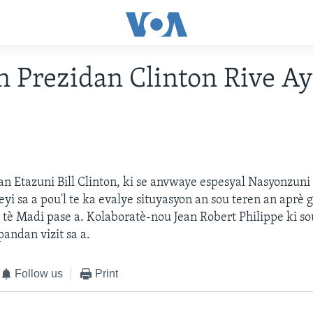
 Prezidan Clinton Rive Ay
n Etazuni Bill Clinton, ki se anvwaye espesyal Nasyonzuni A
eyi sa a pou'l te ka evalye situyasyon an sou teren an aprè 
tè Madi pase a. Kolaboratè-nou Jean Robert Philippe ki sou
pandan vizit sa a.
Follow us
Print