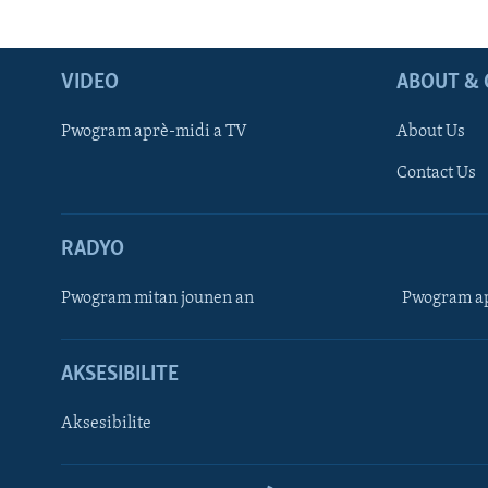
VIDEO
ABOUT & 
Pwogram aprè-midi a TV
About Us
Contact Us
RADYO
Pwogram mitan jounen an
Pwogram ap
AKSESIBILITE
Aksesibilite