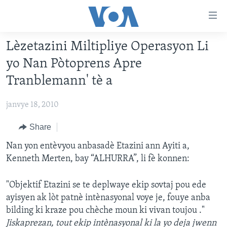
Accessibility
links
Skip
Lèzetazini Miltipliye Operasyon Li
to
AYITI
yo Nan Pòtoprens Apre
main
LÈZETAZINI
content
Tranblemann' tè a
AMERIK LATIN
Skip
to
janvye 18, 2010
ENTÈNASYONAL
main
VIDEO
Share
Navigation
Skip
FLASHPOINT IKRÈN
Nan yon entèvyou anbasadè Etazini ann Ayiti a,
to
Kenneth Merten, bay “ALHURRA”, li fè konnen:
Search
Learning English
"Objektif Etazini se te deplwaye ekip sovtaj pou ede
ayisyen ak lòt patnè intènasyonal voye je, fouye anba
SUIV NOU
bilding ki kraze pou chèche moun ki vivan toujou ."
Jiskaprezan, tout ekip intènasyonal ki la yo deja jwenn