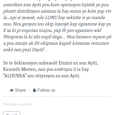
ameriken ann Ayiti pou kore operasyon lojistik yo pou
pèmèt distribisyon asistans la bay moun yo kote yap viv
la…epi si nesesè, ede LONU bay sekirite si yo mande
nou. Nou genyen tou ekip injenyè kap egzamine kay yo.
E sa ki pi enpotan toujou, yap fè yon egzamen wàf
Pòtoprens la ki sibi anpil dega... Nou bezwen repare pò
a pou manje ak lòt ekipman kapab kòmanse retounen
ankò nan peyi Dayiti
".
Se te deklarasyon anbasadè Etazini an ann Ayiti,
Kenneth Merten, nan yon entèvyou li te bay
“ALHURRA” sou sitiyasyon an ann Ayiti.
Share
Follow us
This item is part of