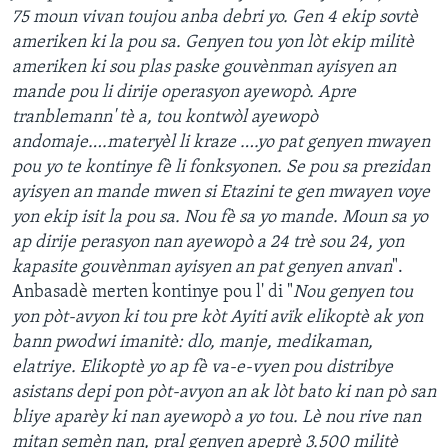
75 moun vivan toujou anba debri yo. Gen 4 ekip sovtè
Languages
ameriken ki la pou sa.
Genyen tou yon lòt ekip militè
ameriken ki sou plas paske gouvènman ayisyen an
mande pou li dirije operasyon ayewopò. Apre
tranblemann' tè a, tou kontwòl ayewopò
andomaje….materyèl li kraze ….yo pat genyen mwayen
pou yo te kontinye fè li fonksyonen. Se pou sa prezidan
ayisyen an mande mwen si Etazini te gen mwayen voye
yon ekip isit la pou sa. Nou fè sa yo mande. Moun sa yo
ap dirije perasyon nan ayewopò a 24 trè sou 24, yon
kapasite gouvènman ayisyen an pat genyen anvan
".
Anbasadè merten kontinye pou l' di "
Nou genyen tou
yon pòt-avyon ki tou pre kòt Ayiti avïk elikoptè ak yon
bann pwodwi imanitè: dlo, manje, medikaman,
elatriye. Elikoptè yo ap fè va-e-vyen pou distribye
asistans depi pon pòt-avyon an ak lòt bato ki nan pò san
bliye aparèy ki nan ayewopò a yo tou. Lè nou rive nan
mitan semèn nan, pral genyen apeprè 3.500 militè