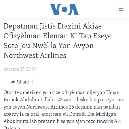
Accessibility
links
Skip
Depatman Jistis Etazini Akize
to
AYITI
Ofisyèlman Eleman Ki Tap Eseye
main
LÈZETAZINI
content
Sote Jou Nwèl la Yon Avyon
AMERIK LATIN
Skip
Northwest Airlines
to
ENTÈNASYONAL
main
desanm 25, 2009
VIDEO
Navigation
Skip
Share
FLASHPOINT IKRÈN
to
Otorite ameriken yo akize ofisyèlman nijeryan Umar
Search
Learning English
Farouk Abdulmutallab--23 zan--deske li tap eseye sote
yon avyon Northwest Airlines 25 desanm nan pandan
SUIV NOU
aparèy la ta pral' ateri nan vil Detroit, Eta Michigan.
Abdulmutallab pretann li se yon ajan rezo teworis Al-
Qaida a.