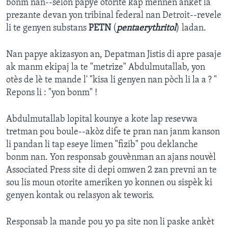
bonm nan--selon papye otorite kap mennen ankèt la
prezante devan yon tribinal federal nan Detroit--revele
li te genyen substans
PETN
(
pentaerythritol
) ladan.
Nan papye akizasyon an, Depatman Jistis di apre pasaje
ak manm ekipaj la te "metrize" Abdulmutallab, yon
otès de lè te mande l' "kisa li genyen nan pòch li la a ? "
Repons li : "yon bonm" !
Abdulmutallab lopital kounye a kote lap resevwa
tretman pou boule--akòz dife te pran nan janm kanson
li pandan li tap eseye limen "fizib" pou deklanche
bonm nan. Yon responsab gouvènman an ajans nouvèl
Associated Press site di depi omwen 2 zan prevni an te
sou lis moun otorite ameriken yo konnen ou sispèk ki
genyen kontak ou relasyon ak teworis.
Responsab la mande pou yo pa site non li paske ankèt