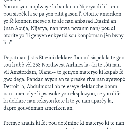
Yon ansyen anplwaye la bank nan Nijerya di li krenn
Languages
pou sispèk la se pa yon pitit gason l'. Otorite ameriken
yo fè konnen mesye a te ale nan anbasad Etazini an
(nan Abuja, Nijerya, nan mwa novanm nan) pou di
otorite yo "li genyen enkyetid sou konpòtman jèn bway
li a".
Depatman Jistis Etazini deklare "bonm" sispèk la te gen
sou li abò vòl 253 Northwest Airlines la--ki te sòti nan
vil Amsterdam, Oland-- te genyen materyo ki kapab fè
gwo dega. Pandan avyon an te preske rive nan ayewopò
Detroit la, Abdulmutallab te eseye deklanche bonm
nan--men olye li pwovoke yon eksplozyon, se yon dife
ki deklare nan seksyon kote li te ye nan aparèy la,
dapre gouvènman ameriken an.
Premye analiz ki fèt pou detèmine ki materyo ki te nan