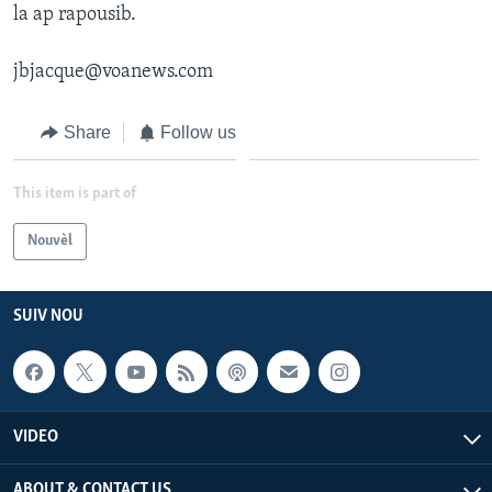
la ap rapousib.
jbjacque@voanews.com
Share
Follow us
This item is part of
Nouvèl
SUIV NOU
VIDEO
ABOUT & CONTACT US