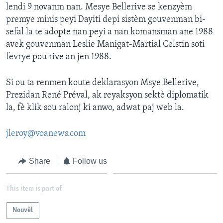
lendi 9 novanm nan. Mesye Bellerive se kenzyèm
premye minis peyi Dayiti depi sistèm gouvenman bi-
sefal la te adopte nan peyi a nan komansman ane 1988
avek gouvenman Leslie Manigat-Martial Celstin soti
fevrye pou rive an jen 1988.
Si ou ta renmen koute deklarasyon Msye Bellerive,
Prezidan René Préval, ak reyaksyon sektè diplomatik
la, fè klik sou ralonj ki anwo, adwat paj web la.
jleroy@voanews.com
Share
Follow us
This item is part of
Nouvèl