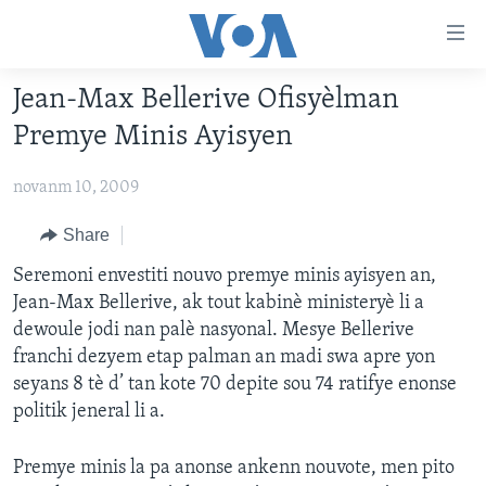
Accessibility
links
Skip
Jean-Max Bellerive Ofisyèlman
to
AYITI
Premye Minis Ayisyen
main
LÈZETAZINI
content
novanm 10, 2009
AMERIK LATIN
Skip
to
ENTÈNASYONAL
Share
main
VIDEO
Seremoni envestiti nouvo premye minis ayisyen an,
Navigation
Jean-Max Bellerive, ak tout kabinè ministeryè li a
Skip
FLASHPOINT IKRÈN
dewoule jodi nan palè nasyonal. Mesye Bellerive
to
franchi dezyem etap palman an madi swa apre yon
Search
Learning English
seyans 8 tè d’ tan kote 70 depite sou 74 ratifye enonse
politik jeneral li a.
SUIV NOU
Premye minis la pa anonse ankenn nouvote, men pito