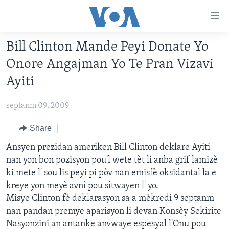
Accessibility
links
Skip
Bill Clinton Mande Peyi Donate Yo
to
AYITI
Onore Angajman Yo Te Pran Vizavi
main
LÈZETAZINI
content
Ayiti
AMERIK LATIN
Skip
to
septanm 09, 2009
ENTÈNASYONAL
main
VIDEO
Share
Navigation
Skip
FLASHPOINT IKRÈN
Ansyen prezidan ameriken Bill Clinton deklare Ayiti
to
nan yon bon pozisyon pou'l wete tèt li anba grif lamizè
Search
ki mete l' sou lis peyi pi pòv nan emisfè oksidantal la e
Learning English
kreye yon meyè avni pou sitwayen l' yo.
Misye Clinton fè deklarasyon sa a mèkredi 9 septanm
SUIV NOU
nan pandan premye aparisyon li devan Konsèy Sekirite
Nasyonzini an antanke anvwaye espesyal l'Onu pou