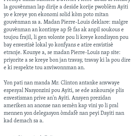
la gouvènman lap dirije a deside korije pwoblèm Ayiti
yo e kreye yon ekonomi solid kòm poto mitan
gouvènman sa a. Madan Pierre-Louis deklare: malgre
gouvènman an kontinye ap fè fas ak anpil soukous e
toujou frajil, li gen volonte pou li kreye kondisyon pou
bay envestisè lokal yo konfyans e atire envistisè
etranje. Kounye a, se madan Pierre-Louis nap site:
priyorite a se kreye bon jan travay, travay ki la pou dire
e ki respekte tou anviwonnman an.
Yon pati nan manda Mr. Clinton antanke anvwaye
espesyal Nasyonzini pou Ayiti, se ede ankouraje plis
envestisman prive an'n Ayiti. Ansyen prezidan
ameriken an anonse nan semèn kap vini yo li pral
mennen yon delegasyon òmdafè nan peyi Dayiti nan
kad demach sa a.