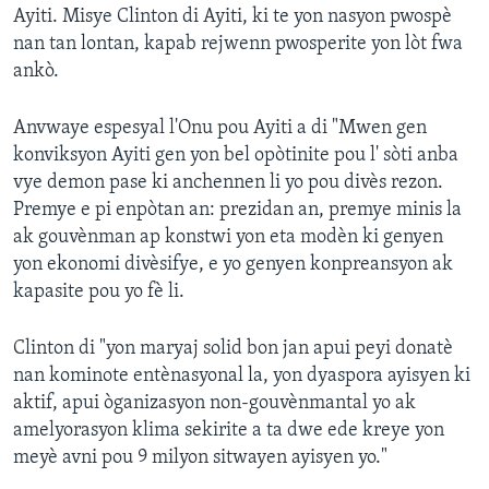
Ayiti. Misye Clinton di Ayiti, ki te yon nasyon pwospè
Languages
nan tan lontan, kapab rejwenn pwosperite yon lòt fwa
ankò.
Anvwaye espesyal l'Onu pou Ayiti a di "Mwen gen
konviksyon Ayiti gen yon bel opòtinite pou l' sòti anba
vye demon pase ki anchennen li yo pou divès rezon.
Premye e pi enpòtan an: prezidan an, premye minis la
ak gouvènman ap konstwi yon eta modèn ki genyen
yon ekonomi divèsifye, e yo genyen konpreansyon ak
kapasite pou yo fè li.
Clinton di "yon maryaj solid bon jan apui peyi donatè
nan kominote entènasyonal la, yon dyaspora ayisyen ki
aktif, apui òganizasyon non-gouvènmantal yo ak
amelyorasyon klima sekirite a ta dwe ede kreye yon
meyè avni pou 9 milyon sitwayen ayisyen yo."