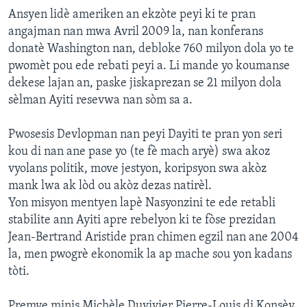
Ansyen lidè ameriken an ekzòte peyi ki te pran
angajman nan mwa Avril 2009 la, nan konferans
donatè Washington nan, debloke 760 milyon dola yo te
pwomèt pou ede rebati peyi a. Li mande yo koumanse
dekese lajan an, paske jiskaprezan se 21 milyon dola
sèlman Ayiti resevwa nan sòm sa a.
Pwosesis Devlopman nan peyi Dayiti te pran yon seri
kou di nan ane pase yo (te fè mach aryè) swa akoz
vyolans politik, move jestyon, koripsyon swa akòz
mank lwa ak lòd ou akòz dezas natirèl.
Yon misyon mentyen lapè Nasyonzini te ede retabli
stabilite ann Ayiti apre rebelyon ki te fòse prezidan
Jean-Bertrand Aristide pran chimen egzil nan ane 2004
la, men pwogrè ekonomik la ap mache sou yon kadans
tòti.
Premye minis Michèle Duvivier Pierre-Louis di Konsèy