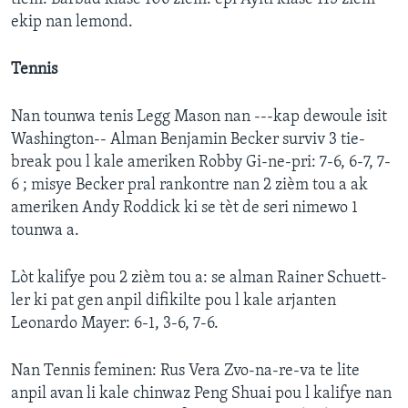
ekip nan lemond.
Tennis
Nan tounwa tenis Legg Mason nan ---kap dewoule isit
Washington-- Alman Benjamin Becker surviv 3 tie-
break pou l kale ameriken Robby Gi-ne-pri: 7-6, 6-7, 7-
6 ; misye Becker pral rankontre nan 2 zièm tou a ak
ameriken Andy Roddick ki se tèt de seri nimewo 1
tounwa a.
Lòt kalifye pou 2 zièm tou a: se alman Rainer Schuett-
ler ki pat gen anpil difikilte pou l kale arjanten
Leonardo Mayer: 6-1, 3-6, 7-6.
Nan Tennis feminen: Rus Vera Zvo-na-re-va te lite
anpil avan li kale chinwaz Peng Shuai pou l kalifye nan