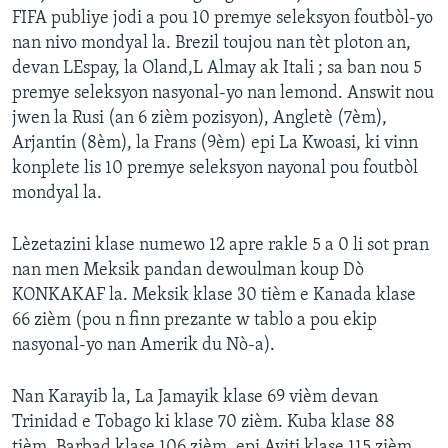
FIFA publiye jodi a pou 10 premye seleksyon foutbòl-yo
nan nivo mondyal la. Brezil toujou nan tèt ploton an,
devan LEspay, la Oland,L Almay ak Itali ; sa ban nou 5
premye seleksyon nasyonal-yo nan lemond. Answit nou
jwen la Rusi (an 6 zièm pozisyon), Angletè (7èm),
Arjantin (8èm), la Frans (9èm) epi La Kwoasi, ki vinn
konplete lis 10 premye seleksyon nayonal pou foutbòl
mondyal la.
Lèzetazini klase numewo 12 apre rakle 5 a 0 li sot pran
nan men Meksik pandan dewoulman koup Dò
KONKAKAF la. Meksik klase 30 tièm e Kanada klase
66 zièm (pou n finn prezante w tablo a pou ekip
nasyonal-yo nan Amerik du Nò-a).
Nan Karayib la, La Jamayik klase 69 vièm devan
Trinidad e Tobago ki klase 70 zièm. Kuba klase 88
tièm. Barbad klase 106 zièm. epi Ayiti klase 115 zièm