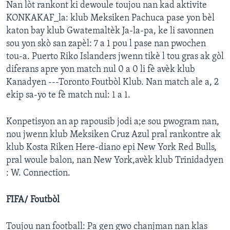
Nan lòt rankont ki dewoule toujou nan kad aktivite
KONKAKAF_la: klub Meksiken Pachuca pase yon bèl
Languages
katon bay klub Gwatemaltèk Ja-la-pa, ke li savonnen
sou yon skò san zapèl: 7 a 1 pou l pase nan pwochen
tou-a. Puerto Riko Islanders jwenn tikè l tou gras ak gòl
diferans apre yon match nul 0 a 0 li fè avèk klub
Kanadyen ---Toronto Foutbòl Klub. Nan match ale a, 2
ekip sa-yo te fè match nul: 1 a 1.
Konpetisyon an ap rapousib jodi a;e sou pwogram nan,
nou jwenn klub Meksiken Cruz Azul pral rankontre ak
klub Kosta Riken Here-diano epi New York Red Bulls,
pral woule balon, nan New York,avèk klub Trinidadyen
: W. Connection.
FIFA/ Foutbòl
Toujou nan football: Pa gen gwo chanjman nan klas