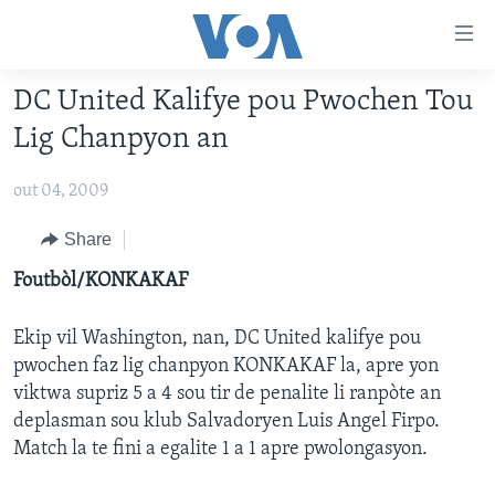
Accessibility
links
Skip
DC United Kalifye pou Pwochen Tou
to
AYITI
Lig Chanpyon an
main
LÈZETAZINI
content
out 04, 2009
AMERIK LATIN
Skip
to
ENTÈNASYONAL
Share
main
VIDEO
Foutbòl/KONKAKAF
Navigation
Skip
FLASHPOINT IKRÈN
to
Ekip vil Washington, nan, DC United kalifye pou
Search
pwochen faz lig chanpyon KONKAKAF la, apre yon
Learning English
viktwa supriz 5 a 4 sou tir de penalite li ranpòte an
deplasman sou klub Salvadoryen Luis Angel Firpo.
SUIV NOU
Match la te fini a egalite 1 a 1 apre pwolongasyon.