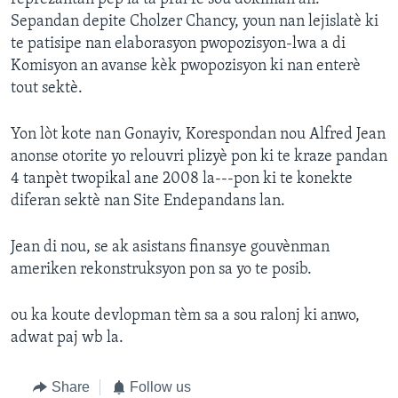
Sepandan depite Cholzer Chancy, youn nan lejislatè ki
Languages
te patisipe nan elaborasyon pwopozisyon-lwa a di
Komisyon an avanse kèk pwopozisyon ki nan enterè
tout sektè.
Yon lòt kote nan Gonayiv, Korespondan nou Alfred Jean
anonse otorite yo relouvri plizyè pon ki te kraze pandan
4 tanpèt twopikal ane 2008 la---pon ki te konekte
diferan sektè nan Site Endepandans lan.
Jean di nou, se ak asistans finansye gouvènman
ameriken rekonstruksyon pon sa yo te posib.
ou ka koute devlopman tèm sa a sou ralonj ki anwo,
adwat paj wb la.
Share
Follow us