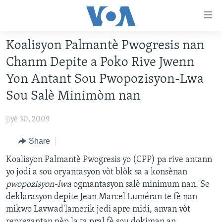
Accessibility
links
Skip
Koalisyon Palmantè Pwogresis nan
to
AYITI
Chanm Depite a Poko Rive Jwenn
main
LÈZETAZINI
content
Yon Antant Sou Pwopozisyon-Lwa
AMERIK LATIN
Skip
Sou Salè Minimòm nan
to
ENTÈNASYONAL
main
jiyè 30, 2009
VIDEO
Navigation
Skip
Share
FLASHPOINT IKRÈN
to
Koalisyon Palmantè Pwogresis yo (CPP) pa rive antann
Search
Learning English
yo jodi a sou oryantasyon vòt blòk sa a konsènan
pwopozisyon-lwa
ogmantasyon salè minimum nan. Se
SUIV NOU
deklarasyon depite Jean Marcel Luméran te fè nan
mikwo Lavwad'lamerik jedi apre midi, anvan vòt
reprezantan pèp la ta pral fè sou dokiman an.