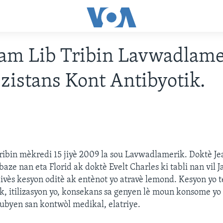
am Lib Tribin Lavwadlame
zistans Kont Antibyotik.
ibin mèkredi 15 jiyè 2009 la sou Lavwadlamerik. Doktè J
baze nan eta Florid ak doktè Evelt Charles ki tabli nan vil 
divès kesyon oditè ak entènot yo atravè lemond. Kesyon yo te
tik, itilizasyon yo, konsekans sa genyen lè moun konsome yo
ubyen san kontwòl medikal, elatriye.