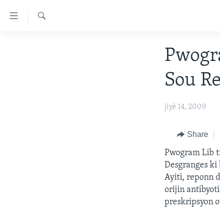
Accessibility
links
Chèche
Skip
AYITI
Pwogr
to
LÈZETAZINI
main
Sou Re
content
AMERIK LATIN
Skip
ENTÈNASYONAL
to
jiyè 14, 2009
main
VIDEO
Navigation
FLASHPOINT IKRÈN
Share
Skip
to
Pwogram Lib tr
Search
Desgranges ki 
Ayiti, reponn 
orijin antibyo
preskripsyon o