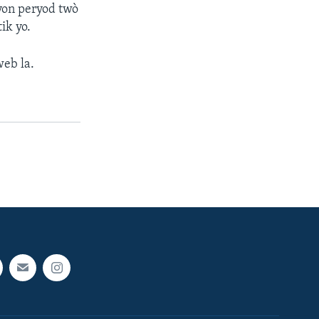
 yon peryod twò
ik yo.
web la.