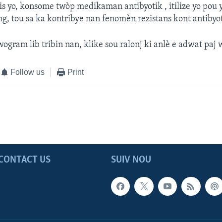
is yo, konsome twòp medikaman antibyotik , itilize yo pou
ng, tou sa ka kontribye nan fenomèn rezistans kont antibyot
ogram lib tribin nan, klike sou ralonj ki anlè e adwat paj 
Follow us
Print
CONTACT US
SUIV NOU