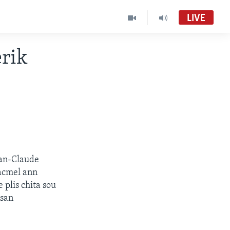
LIVE
rik
ean-Claude
Jacmel ann
 plis chita sou
 san