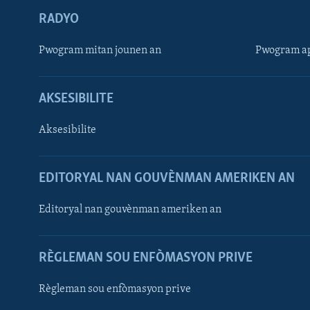
RADYO
Pwogram mitan jounen an
Pwogram ap
AKSESIBILITE
Aksesibilite
EDITORYAL NAN GOUVÈNMAN AMERIKEN AN
Learning English
Editoryal nan gouvènman ameriken an
SUIV NOU
RÈGLEMAN SOU ENFÒMASYON PRIVE
Règleman sou enfòmasyon prive
Languages