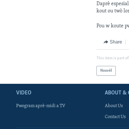
Daprè espesial
kout ou twò lo
Pou w koute pw
Share
This item is part of
Nouvèl
VIDEO
ABOUT & 
Pwogram aprè-midi a TV
About Us
Contact Us