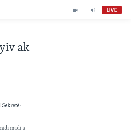
LIVE
yiv ak
l Sekretè-
midi madi a