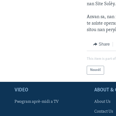
nan Site Solèy.
Anvan sa, nan m
te asiste oper
sitou nan pery
Share
This item is part of
Nouvèl
VIDEO
ABOUT & 
Pwogram aprè-midi a TV
About Us
Contact Us