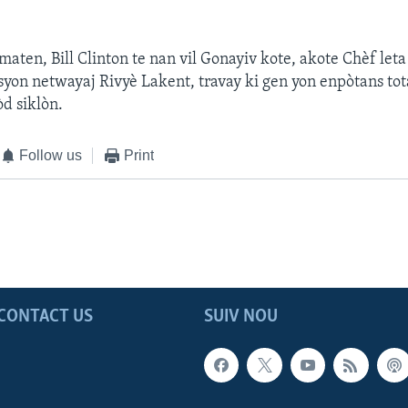
aten, Bill Clinton te nan vil Gonayiv kote, akote Chèf leta 
asyon netwayaj Rivyè Lakent, travay ki gen yon enpòtans tot
òd siklòn.
Follow us
Print
CONTACT US
SUIV NOU