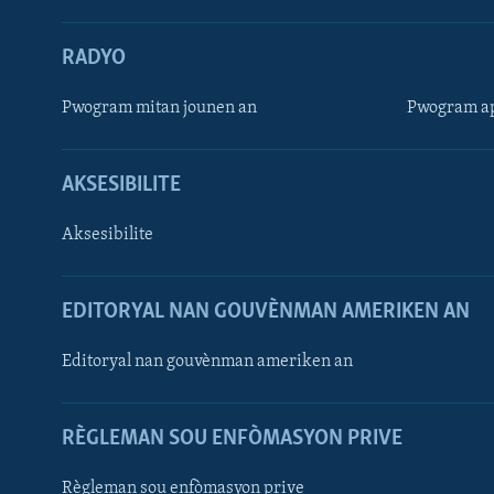
RADYO
Pwogram mitan jounen an
Pwogram ap
AKSESIBILITE
Aksesibilite
EDITORYAL NAN GOUVÈNMAN AMERIKEN AN
Learning English
Editoryal nan gouvènman ameriken an
SUIV NOU
RÈGLEMAN SOU ENFÒMASYON PRIVE
Règleman sou enfòmasyon prive