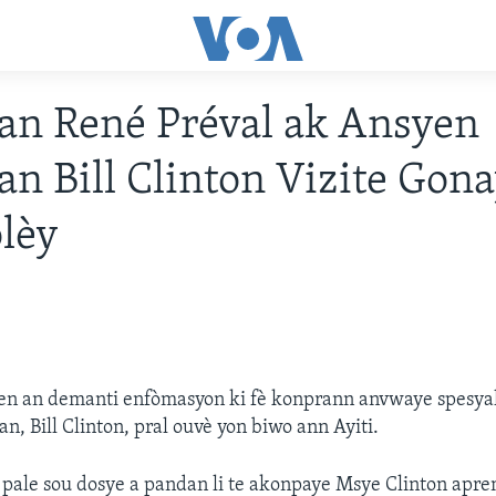
an René Préval ak Ansyen
an Bill Clinton Vizite Gona
olèy
yen an demanti enfòmasyon ki fè konprann anvwaye spesya
n, Bill Clinton, pral ouvè yon biwo ann Ayiti.
 pale sou dosye a pandan li te akonpaye Msye Clinton apre