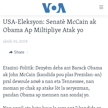
Accessibility
links
Skip
USA-Eleksyon: Senatè McCain ak
to
AYITI
Obama Ap Miltipliye Atak yo
main
LÈZETAZINI
content
oktòb 06, 2008
AMERIK LATIN
Skip
to
ENTÈNASYONAL
Share
main
VIDEO
Navigation
Skip
Etazini-Politik: Dezyèm deba ant Barack Obama
FLASHPOINT IKRÈN
to
ak John McCain (kandida pou plas Prezidan-an)
Search
pral dewoule aswè a nan eta Tennessee, nan
Learning English
moman yo chak ap atake lòt la seryezman,
pandan Obama ap mennen nan sondaj yo.
SUIV NOU