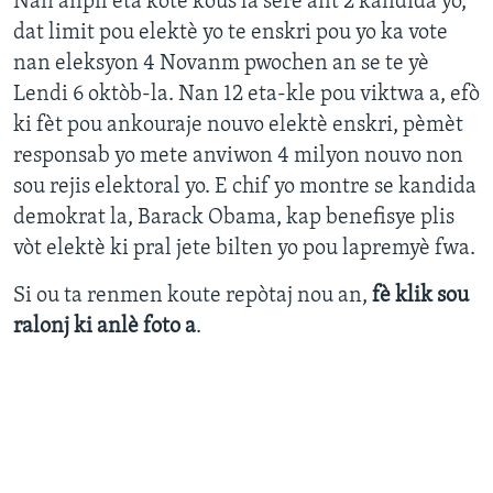
Nan anpil eta kote kous la sere ant 2 kandida yo,
dat limit pou elektè yo te enskri pou yo ka vote
Languages
nan eleksyon 4 Novanm pwochen an se te yè
Lendi 6 oktòb-la. Nan 12 eta-kle pou viktwa a, efò
ki fèt pou ankouraje nouvo elektè enskri, pèmèt
responsab yo mete anviwon 4 milyon nouvo non
sou rejis elektoral yo. E chif yo montre se kandida
demokrat la, Barack Obama, kap benefisye plis
vòt elektè ki pral jete bilten yo pou lapremyè fwa.
Si ou ta renmen koute repòtaj nou an,
fè klik sou
ralonj ki anlè foto a
.