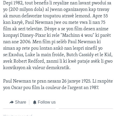
Depi 1982, tout benefis li reyalize nan lavant pwodui sa
yo (200 milyon dola) al jwenn oganizasyon kap travay
ak moun defavorize toupatou atravè lemond. Apre 55
kan karyè, Paul Newman jwe ou mete vwa li nan 75
film ak seri televize. Dènye a se yon film desen anime
konpayi Disney-Pixar ki rele "Machinn 4 wou" ki parèt
nan ane 2006. Men film pi selèb Paul Newman ki
siman ap rete pou lontan ankò nan lespri sinefil yo
se:Exodus, Luke la main froide, Butch Cassidy et le Kid,
avek Robert Redford, zanmi li ki kwè pataje avèk li gwo
konviksyon ak valeur demokratik.
Paul Newman te pran nesans 26 janvye 1925. Li ranpòte
yon Oscar pou film la couleur de l'argent an 1987.
Share
Follow us