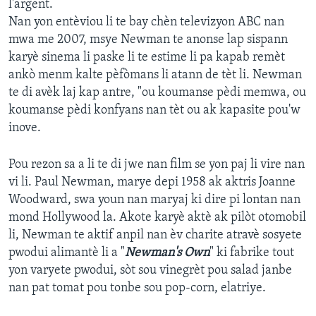
l'argent.
Nan yon entèviou li te bay chèn televizyon ABC nan
Languages
mwa me 2007, msye Newman te anonse lap sispann
karyè sinema li paske li te estime li pa kapab remèt
ankò menm kalte pèfòmans li atann de tèt li. Newman
te di avèk laj kap antre, "ou koumanse pèdi memwa, ou
koumanse pèdi konfyans nan tèt ou ak kapasite pou'w
inove.
Pou rezon sa a li te di jwe nan film se yon paj li vire nan
vi li. Paul Newman, marye depi 1958 ak aktris Joanne
Woodward, swa youn nan maryaj ki dire pi lontan nan
mond Hollywood la. Akote karyè aktè ak pilòt otomobil
li, Newman te aktif anpil nan èv charite atravè sosyete
pwodui alimantè li a "
Newman's Own
" ki fabrike tout
yon varyete pwodui, sòt sou vinegrèt pou salad janbe
nan pat tomat pou tonbe sou pop-corn, elatriye.