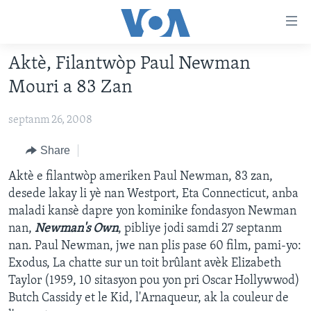
Accessibility
links
Skip
Aktè, Filantwòp Paul Newman
to
AYITI
Mouri a 83 Zan
main
LÈZETAZINI
content
septanm 26, 2008
AMERIK LATIN
Skip
to
ENTÈNASYONAL
Share
main
VIDEO
Aktè e filantwòp ameriken Paul Newman, 83 zan,
Navigation
desede lakay li yè nan Westport, Eta Connecticut, anba
Skip
FLASHPOINT IKRÈN
maladi kansè dapre yon kominike fondasyon Newman
to
nan,
Newman's Own
, pibliye jodi samdi 27 septanm
Search
Learning English
nan. Paul Newman, jwe nan plis pase 60 film, pami-yo:
Exodus, La chatte sur un toit brûlant avèk Elizabeth
SUIV NOU
Taylor (1959, 10 sitasyon pou yon pri Oscar Hollywwod)
Butch Cassidy et le Kid, l'Arnaqueur, ak la couleur de