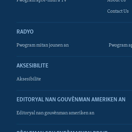
Pwogram aprè-midi a TV
About Us
Contact Us
RADYO
Pwogram mitan jounen an
Pwogram ap
AKSESIBILITE
Aksesibilite
EDITORYAL NAN GOUVÈNMAN AMERIKEN AN
Learning English
Editoryal nan gouvènman ameriken an
SUIV NOU