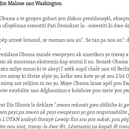
Jim Malone nan Washington
.
Obama a te genyen gabari yon diskou prezidansyèl, eksep
ofisyèlman envestiti Pati Demokrat la--envestiti ki dwe
pèp atravè lemond, se moman nou an". Se tan pa nou an": 
.
prezidans Obama mande ewopeyen ak ameriken yo travay 
ism ak mouvman ekstremis kap soutni li an. Senatè Obama
zèn milye moun ki te akeyi l' avèk anpil chalè nan vil Berlin,
en miray ki divize alyie yo, kelke swa kote yo yé sou 2 bò 
 miray ant relijion ni ras yo. Msye Obama lanse apèl pou E
 pote estabilite nan Afghanistan e kolabore pou mete yon p
 Eta Illinois la deklare "
mwen rekonèt gwo difikilte ki g
men peyi pa mwen ak peyi ewopeyen yo gen responsabilite 
 L'OTAN andeyò frontyè Lewòp fini sou yon suksè; pou pè
te nou tout, travay-la dwe fèt. Lèzetazini pa kapab fè trav