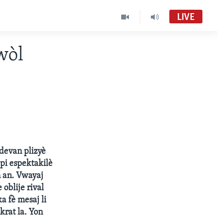
LIVE
wòl
devan plizyè
 pi espektakilè
 an. Vwayaj
oblije rival
a fè mesaj li
rat la. Yon