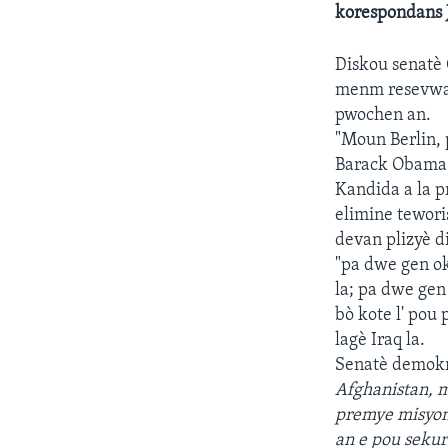
korespondans 
Diskou senatè 
menm resevwa 
pwochen an.
"Moun Berlin, 
Barack Obama
Kandida a la 
elimine tewor
devan plizyè di
"pa dwe gen ok
la; pa dwe gen
bò kote l' pou
lagè Iraq la.
Senatè demokrat
Afghanistan, 
premye misyon
an e pou sekuri