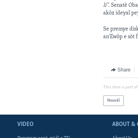
li
"
. Senatè Oba
akòz ideyal pey
Se premye disk
an'Ewòp e sòt
Share
This item is part of
Nouvèl
VIDEO
ABOUT & 