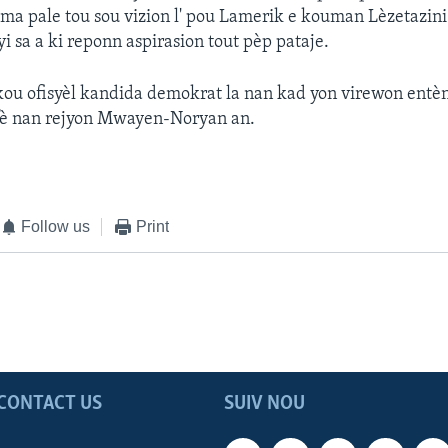
ma pale tou sou vizion l' pou Lamerik e kouman Lèzetazini t
i sa a ki reponn aspirasion tout pèp pataje.
ou ofisyèl kandida demokrat la nan kad yon virewon entèn
 fè nan rejyon Mwayen-Noryan an.
Follow us
Print
CONTACT US
SUIV NOU