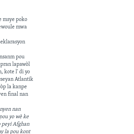
te msye poko
 dewoule mwa
deklarasyon
ansanm pou
 pran lapawòl
 kote l' di yo
Oseyan Atlantik
wòp la kanpe
wen final nan
enyen nan
pou yo wè ke
p peyi Afghan
ay la pou kont