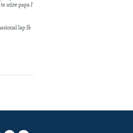
e atire papa l'
asional lap fè