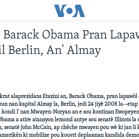
è Barack Obama Pran Lapa
l Berlin, An' Almay
rat alaprezidans Etazini an, Barack Obama, pran lapawòl 
un nan kapital Almay la, Berlin, jedi 24 jiyè 2008 la--etap
i kondi l' nan Mwayen-Noryan an e sou kontinan Ewopeyen
bama a atire atansyon lemond antye sou senatè Illinois la e 
an, senatè John McCain, ap chèche mwayen pou wè ki jan li k
 amerikèn ki mobilize pou kouvri deplasman kandida demok