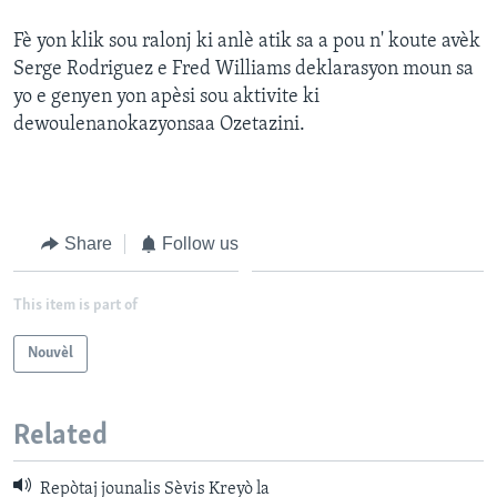
Fè yon klik sou ralonj ki anlè atik sa a pou n' koute avèk
Serge Rodriguez e Fred Williams deklarasyon moun sa
yo e genyen yon apèsi sou aktivite ki
dewoulenanokazyonsaa Ozetazini.
Share
Follow us
This item is part of
Nouvèl
Related
Repòtaj jounalis Sèvis Kreyò la