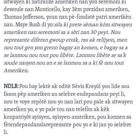
sitwayen ki natiralize ameriken nan yon seremoni ki
dewoule nan Monticello, kay 3èm prezidan ameriken,
Languages
Thomas Jefferson, youn nan pè-fondatè patri amerikèn
nan. Msye Bush di yo:
sila ki prete sèman kòm sitwayen
ameriken nan seremoni sa a sòti nan 30 peyi. Nou
reprezante diferan gwoup etnik, ras ak relijyon, men
nou tout gen yon grenn bagay an komen, e bagay sa a
se lanmou nou tout pou libète. Lanmou libète se sa'k
soude nasyon nou an e se lanmou sa a ki fè nou tout
Ameriken
.
NDLR
:Pou bay lektè ak oditè Sèvis Kreyòl yon lide sou
fason pèp ameriken an selebre endepandans peyi li,
nou te voye repòtè nou yo nan lari pou pale ak sitwayen
ameriken yo, e yo pale tou nan telefòn ak kèk
konpatriyòt ayisyen, ayisyen-ameriken, pou konnen sa
fètendepandanslareprezante pou yo e ki jan yo selebre
li.