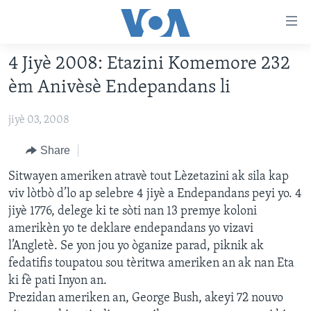
Accessibility
links
Skip
4 Jiyè 2008: Etazini Komemore 232
to
AYITI
èm Anivèsè Endepandans li
main
LÈZETAZINI
content
jiyè 03, 2008
AMERIK LATIN
Skip
to
ENTÈNASYONAL
Share
main
VIDEO
Sitwayen ameriken atravè tout Lèzetazini ak sila kap
Navigation
viv lòtbò d’lo ap selebre 4 jiyè a Endepandans peyi yo. 4
Skip
FLASHPOINT IKRÈN
jiyè 1776, delege ki te sòti nan 13 premye koloni
to
amerikèn yo te deklare endepandans yo vizavi
Search
Learning English
l’Angletè. Se yon jou yo òganize parad, piknik ak
fedatifis toupatou sou tèritwa ameriken an ak nan Eta
SUIV NOU
ki fè pati Inyon an.
Prezidan ameriken an, George Bush, akeyi 72 nouvo