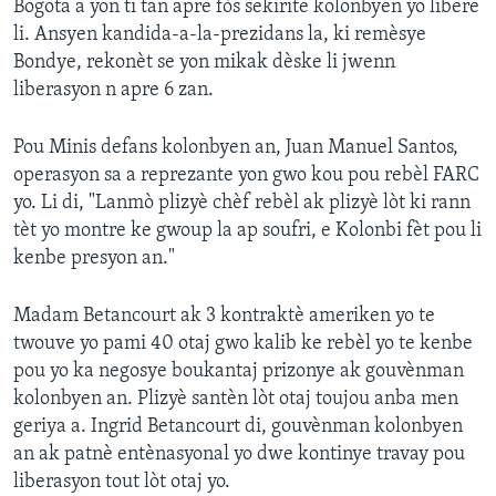
Bogota a yon ti tan apre fòs sekirite kolonbyen yo libere
li. Ansyen kandida-a-la-prezidans la, ki remèsye
Languages
Bondye, rekonèt se yon mikak dèske li jwenn
liberasyon n apre 6 zan.
Pou Minis defans kolonbyen an, Juan Manuel Santos,
operasyon sa a reprezante yon gwo kou pou rebèl FARC
yo. Li di, "Lanmò plizyè chèf rebèl ak plizyè lòt ki rann
tèt yo montre ke gwoup la ap soufri, e Kolonbi fèt pou li
kenbe presyon an."
Madam Betancourt ak 3 kontraktè ameriken yo te
twouve yo pami 40 otaj gwo kalib ke rebèl yo te kenbe
pou yo ka negosye boukantaj prizonye ak gouvènman
kolonbyen an. Plizyè santèn lòt otaj toujou anba men
geriya a. Ingrid Betancourt di, gouvènman kolonbyen
an ak patnè entènasyonal yo dwe kontinye travay pou
liberasyon tout lòt otaj yo.