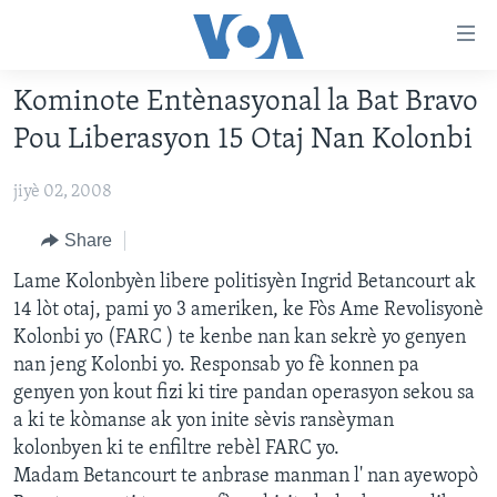
Accessibility
links
Skip
Kominote Entènasyonal la Bat Bravo
to
AYITI
Pou Liberasyon 15 Otaj Nan Kolonbi
main
LÈZETAZINI
content
jiyè 02, 2008
AMERIK LATIN
Skip
to
ENTÈNASYONAL
Share
main
VIDEO
Lame Kolonbyèn libere politisyèn Ingrid Betancourt ak
Navigation
14 lòt otaj, pami yo 3 ameriken, ke Fòs Ame Revolisyonè
Skip
FLASHPOINT IKRÈN
Kolonbi yo (FARC ) te kenbe nan kan sekrè yo genyen
to
nan jeng Kolonbi yo. Responsab yo fè konnen pa
Search
Learning English
genyen yon kout fizi ki tire pandan operasyon sekou sa
a ki te kòmanse ak yon inite sèvis ransèyman
SUIV NOU
kolonbyen ki te enfiltre rebèl FARC yo.
Madam Betancourt te anbrase manman l' nan ayewopò