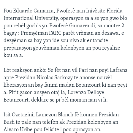
Pou Eduardo Gamarra, Pwofesè nan Inivèsite Florida
International University, operasyon sa a se yon gwo blo
pou rebèl gochis yo. Pwofesè Gamarra di, sa montre 2
bagay : Premyèman FARC parèt vrèman an dezawa, e
dezyèman sa bay yon ide sou nivo ak entansite
preparasyon gouvènman kolonbyen an pou reyalize
kou sa a.
Lòt reaksyon ankò: Se fèt nan vil Pari nan peyi Lafrans
apre Prezidan Nicolas Sarkozy te anonse nouvèl
liberasyon an bay fanmi madan Betancourt ki nan peyi
a. Pitit gason ansyen otaj la, Lorenzo Delloye
Betancourt, deklare se pi bèl moman nan vi li.
Isit Ozetazini, Lamezon Blanch fè konnen Prezidan
Bush te pale nan telefòn ak Prezidan kolonbyen an
Alvaro Uribe pou felisite l pou oprasyon an.