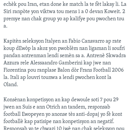
echèk pou Iran, etan done ke match la te fèt lakay li. La
Siri ranpòte yon viktwa tou mens 1 a 0 devan Koweit. 2
premye nan chak group yo ap kalifye pou pwochen tou
a.
Kapitèn seleksyon Italyen an Fabio Canavarro ap rate
koup dEwòp la akoz yon pwoblèm nan ligaman li soufri
pandan antrenman lendi semèn sa a. Antrenè Skwadra
Azzura rele Alessaandro Gamberini kap jwe nan
Fiorentina pou ranplase Balon dòr Frans Football 2006
la. Itali ap louvri tounwa a lendi pwochen kont la
Oland.
Konsènan konpetisyon an kap dewoule soti 7 pou 29
jwen an Suis e ann Otrich an tandem, responsab
football Ewopeyen yo anonse tès anti-dopaj yo fè kont
footballè kap patisipe nan konpetisyon an negatif.
Responsab yo te chwazi 10 jwè nan chak seleksyon pou