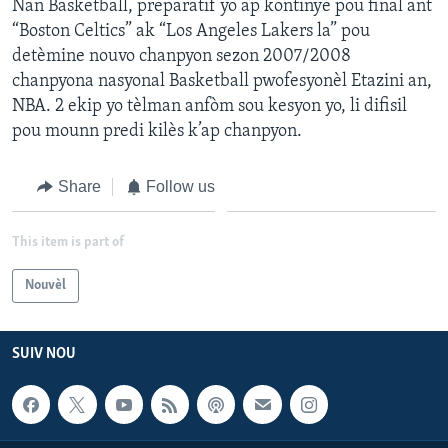
Nan Basketball, preparatif yo ap kontinye pou final ant
“Boston Celtics” ak “Los Angeles Lakers la” pou
detèmine nouvo chanpyon sezon 2007/2008
chanpyona nasyonal Basketball pwofesyonèl Etazini an,
NBA. 2 ekip yo tèlman anfòm sou kesyon yo, li difisil
pou mounn predi kilès k’ap chanpyon.
Share
Follow us
This item is part of
Nouvèl
SUIV NOU