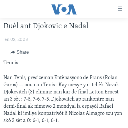
Accessibility
links
Skip
Duèl ant Djokovic e Nadal
to
AYITI
main
jen 02, 2008
LÈZETAZINI
content
AMERIK LATIN
Skip
Share
to
ENTÈNASYONAL
Tennis
main
VIDEO
Navigation
Nan Tenis, presizeman Entènasyono de Frans (Rolan
Skip
FLASHPOINT IKRÈN
Garos) -- nou nan Tenis : Kay mesye yo : tchèk Novak
to
DJokovitch (3) elimine nan kar de final Letton Ernest
Search
Learning English
an 3 sèt : 7-5, 7-6, 7-5. Djokovitch ap rankontre nan
demi-final ak nimewo 2 mondyal la espayòl Rafael
SUIV NOU
Nadal ki imilye konpatriyòt li Nicolas Almagro sou yon
skò 3 sèt a 0: 6-1, 6-1, 6-1.