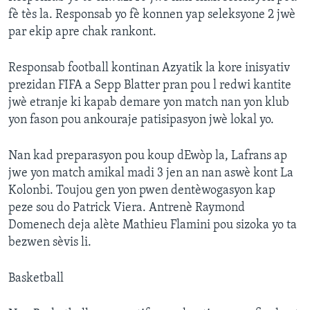
fè tès la. Responsab yo fè konnen yap seleksyone 2 jwè
par ekip apre chak rankont.
Responsab football kontinan Azyatik la kore inisyativ
prezidan FIFA a Sepp Blatter pran pou l redwi kantite
jwè etranje ki kapab demare yon match nan yon klub
yon fason pou ankouraje patisipasyon jwè lokal yo.
Nan kad preparasyon pou koup dEwòp la, Lafrans ap
jwe yon match amikal madi 3 jen an nan aswè kont La
Kolonbi. Toujou gen yon pwen dentèwogasyon kap
peze sou do Patrick Viera. Antrenè Raymond
Domenech deja alète Mathieu Flamini pou sizoka yo ta
bezwen sèvis li.
Basketball