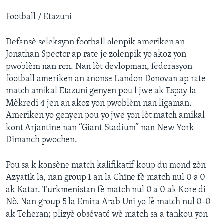
Football / Etazuni
Defansè seleksyon football olenpik ameriken an
Jonathan Spector ap rate je zolenpik yo akoz yon
pwoblèm nan ren. Nan lòt devlopman, federasyon
football ameriken an anonse Landon Donovan ap rate
match amikal Etazuni genyen pou l jwe ak Espay la
Mèkredi 4 jen an akoz yon pwoblèm nan ligaman.
Ameriken yo genyen pou yo jwe yon lòt match amikal
kont Arjantine nan “Giant Stadium” nan New York
Dimanch pwochen.
Pou sa k konsène match kalifikatif koup du mond zòn
Azyatik la, nan group 1 an la Chine fè match nul 0 a 0
ak Katar. Turkmenistan fè match nul 0 a 0 ak Kore di
Nò. Nan group 5 la Emira Arab Uni yo fè match nul 0-0
ak Teheran; plizyè obsévaté wè match sa a tankou yon