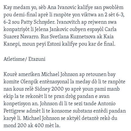
Kay medam yo, sèb Ana Ivanovic kalifye san pwoblèm
Languages
pou demi-final aprè li ranpòte yon viktwa an 2 sèt 6-3,
6-2 sou Patty Schnyder. Ivanovitch ap rejwenn swa
konpatriyòt li Jelena Jankovic oubyen espayòl Carla
Suarez Navarro. Rus Svetlana Kuznetsova ak Kaia
Kanepi, moun peyi Estoni kalifye pou kar de final.
Atletisme/ Etazuni
Kourè ameriken Michael Johnson ap retounen bay
komite Olenpik entènasyonal la meday dò li te ranpòte
nan kous relè Sidney 2000 yo aprè youn pami manb
ekip la te rekonèt li te pran dròg pandan e avan
konpetisyon an. Johnson di li te sezi tande Antonio
Pettigrew admèt li te konsome substans entèdi pandan
karyè li. Michael Johnson se aktyèl detantè rekò du
mond 200 ak 400 mèt la.