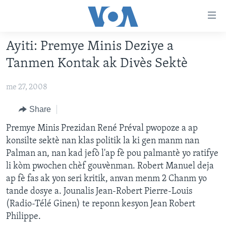
Accessibility
links
Skip
Ayiti: Premye Minis Deziye a
to
AYITI
Tanmen Kontak ak Divès Sektè
main
LÈZETAZINI
content
me 27, 2008
AMERIK LATIN
Skip
to
ENTÈNASYONAL
Share
main
VIDEO
Premye Minis Prezidan René Préval pwopoze a ap
Navigation
konsilte sektè nan klas politik la ki gen manm nan
Skip
FLASHPOINT IKRÈN
Palman an, nan kad jefò l'ap fè pou palmantè yo ratifye
to
li kòm pwochen chèf gouvènman. Robert Manuel deja
Search
Learning English
ap fè fas ak yon seri kritik, anvan menm 2 Chanm yo
tande dosye a. Jounalis Jean-Robert Pierre-Louis
SUIV NOU
(Radio-Télé Ginen) te reponn kesyon Jean Robert
Philippe.