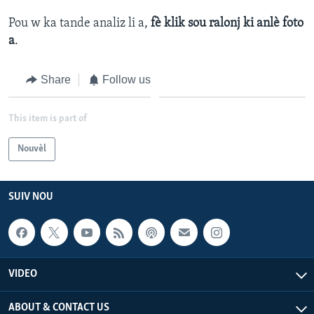
Pou w ka tande analiz li a,
fè klik sou ralonj ki anlè foto
Languages
a
.
Share
Follow us
This item is part of
Nouvèl
SUIV NOU
VIDEO
ABOUT & CONTACT US