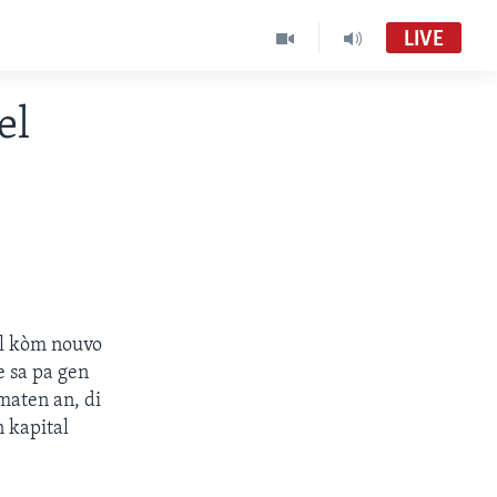
LIVE
el
el kòm nouvo
e sa pa gen
maten an, di
n kapital