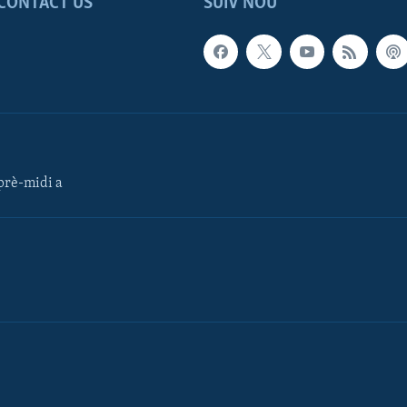
CONTACT US
SUIV NOU
rè-midi a