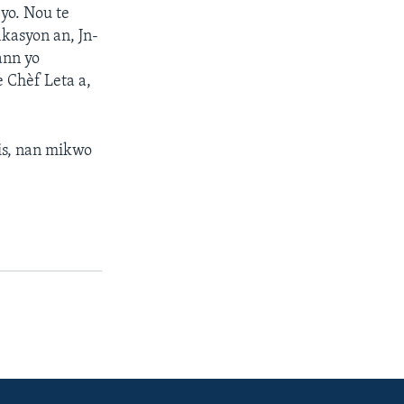
 yo. Nou te
ikasyon an, Jn-
ann yo
 Chèf Leta a,
is, nan mikwo