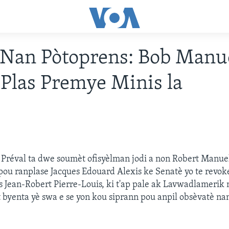
 Nan Pòtoprens: Bob Manu
Plas Premye Minis la
 Préval ta dwe soumèt ofisyèlman jodi a non Robert Manu
ou ranplase Jacques Edouard Alexis ke Senatè yo te revok
is Jean-Robert Pierre-Louis, ki t'ap pale ak Lavwadlamerik 
t byenta yè swa e se yon kou siprann pou anpil obsèvatè na