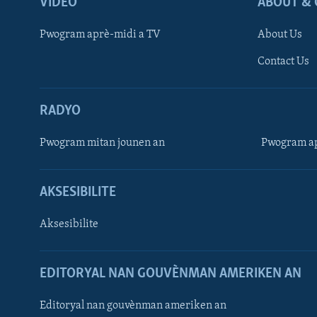
VIDEO
ABOUT & 
Pwogram aprè-midi a TV
About Us
Contact Us
RADYO
Pwogram mitan jounen an
Pwogram ap
AKSESIBILITE
Aksesibilite
EDITORYAL NAN GOUVÈNMAN AMERIKEN AN
Learning English
Editoryal nan gouvènman ameriken an