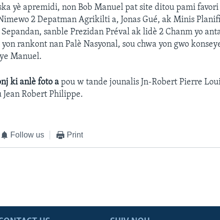
ska yè apremidi, non Bob Manuel pat site ditou pami favori
Nimewo 2 Depatman Agrikilti a, Jonas Gué, ak Minis Planif
 Sepandan, sanble Prezidan Préval ak lidè 2 Chanm yo ant
 yon rankont nan Palè Nasyonal, sou chwa yon gwo konseye
ye Manuel.
onj ki anlè foto a
pou w tande jounalis Jn-Robert Pierre Lou
 Jean Robert Philippe.
Follow us
Print