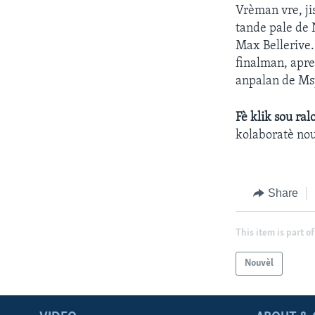
Vrèman vre, ji
tande pale de 
Max Bellerive.
finalman, apre
anpalan de Ms
Fè klik sou ral
kolaboratè nou
Share
This item is part of
Nouvèl