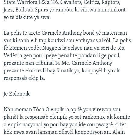
State Warriors 122 a 116. Cavaliers, Celtics, Raptors,
Jazz, Bulls ak Spurs yo ranpòte la viktwa nan rankont
Languages
yo te diskute yè swa.
La polis te arete Carmelo Anthony boné yè maten nan
san ki sanble li tap koudwi sou enfluyans alkòl. La polis
fè konnen vedèt Nuggets la echwe nan yn seri de tès.
Vedèt la gen pou l peye penalite pandan li ge pou l
prezante nan tribunal 14 Me. Carmelo Anthony
prezante ekskuz li bay fanatik yo, konpayèl li yo ak
responsab ekip la.
Je Zolenpik
Nan moman Tòch Olenpik la ap fè yon virewon sou
planèt la responsab olenpik yo sot rankontre ak komite
olenpik nasyonal yo pou bay yon ide sou pwogrè ki fèt
kèk mwa avan lansman ofisyèl konpetisyon an. Alain