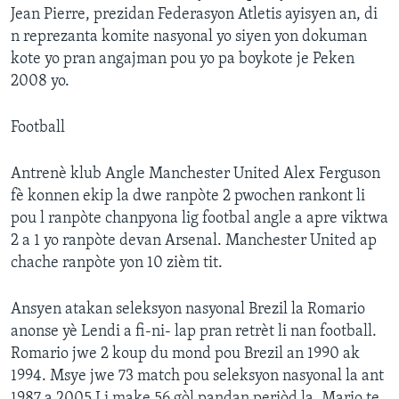
Jean Pierre, prezidan Federasyon Atletis ayisyen an, di
n reprezanta komite nasyonal yo siyen yon dokuman
kote yo pran angajman pou yo pa boykote je Peken
2008 yo.
Football
Antrenè klub Angle Manchester United Alex Ferguson
fè konnen ekip la dwe ranpòte 2 pwochen rankont li
pou l ranpòte chanpyona lig footbal angle a apre viktwa
2 a 1 yo ranpòte devan Arsenal. Manchester United ap
chache ranpòte yon 10 zièm tit.
Ansyen atakan seleksyon nasyonal Brezil la Romario
anonse yè Lendi a fi-ni- lap pran retrèt li nan football.
Romario jwe 2 koup du mond pou Brezil an 1990 ak
1994. Msye jwe 73 match pou seleksyon nasyonal la ant
1987 a 2005.Li make 56 gòl pandan periòd la. Mario te