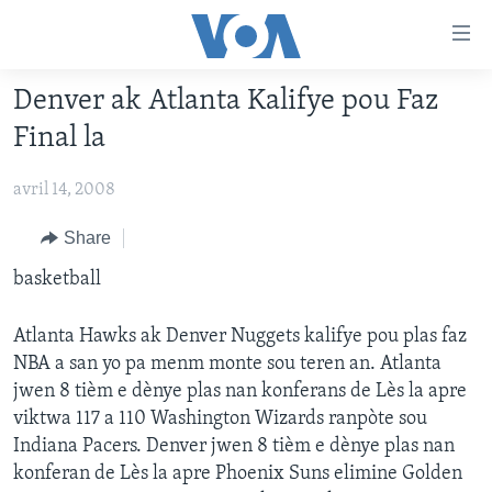
Accessibility
links
Skip
Denver ak Atlanta Kalifye pou Faz
to
AYITI
Final la
main
LÈZETAZINI
content
avril 14, 2008
AMERIK LATIN
Skip
to
ENTÈNASYONAL
Share
main
VIDEO
basketball
Navigation
Skip
FLASHPOINT IKRÈN
to
Atlanta Hawks ak Denver Nuggets kalifye pou plas faz
Search
NBA a san yo pa menm monte sou teren an. Atlanta
Learning English
jwen 8 tièm e dènye plas nan konferans de Lès la apre
viktwa 117 a 110 Washington Wizards ranpòte sou
SUIV NOU
Indiana Pacers. Denver jwen 8 tièm e dènye plas nan
konferan de Lès la apre Phoenix Suns elimine Golden