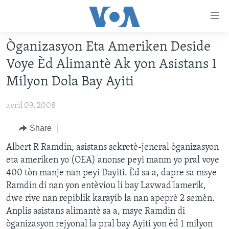
Accessibility
links
Skip
Òganizasyon Eta Ameriken Deside
to
AYITI
Voye Èd Alimantè Ak yon Asistans 1
main
LÈZETAZINI
content
Milyon Dola Bay Ayiti
AMERIK LATIN
Skip
to
avril 09, 2008
ENTÈNASYONAL
main
VIDEO
Share
Navigation
Skip
FLASHPOINT IKRÈN
Albert R Ramdin, asistans sekretè-jeneral òganizasyon
to
eta ameriken yo (OEA) anonse peyi manm yo pral voye
Search
400 tòn manje nan peyi Dayiti. Èd sa a, dapre sa msye
Learning English
Ramdin di nan yon entèviou li bay Lavwad'lamerik,
dwe rive nan repiblik karayib la nan apeprè 2 semèn.
SUIV NOU
Anplis asistans alimantè sa a, msye Ramdin di
òganizasyon rejyonal la pral bay Ayiti yon èd 1 milyon