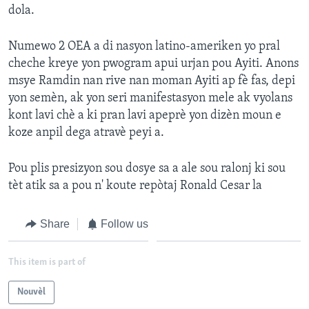
dola.
Languages
Numewo 2 OEA a di nasyon latino-ameriken yo pral
cheche kreye yon pwogram apui urjan pou Ayiti. Anons
msye Ramdin nan rive nan moman Ayiti ap fè fas, depi
yon semèn, ak yon seri manifestasyon mele ak vyolans
kont lavi chè a ki pran lavi apeprè yon dizèn moun e
koze anpil dega atravè peyi a.
Pou plis presizyon sou dosye sa a ale sou ralonj ki sou
tèt atik sa a pou n' koute repòtaj Ronald Cesar la
Share
Follow us
This item is part of
Nouvèl