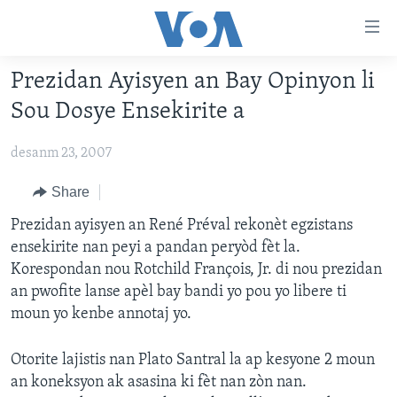
Accessibility
links
Skip
Prezidan Ayisyen an Bay Opinyon li
to
AYITI
Sou Dosye Ensekirite a
main
LÈZETAZINI
content
desanm 23, 2007
AMERIK LATIN
Skip
to
ENTÈNASYONAL
Share
main
VIDEO
Prezidan ayisyen an René Préval rekonèt egzistans
Navigation
ensekirite nan peyi a pandan peryòd fèt la.
Skip
FLASHPOINT IKRÈN
Korespondan nou Rotchild François, Jr. di nou prezidan
to
an pwofite lanse apèl bay bandi yo pou yo libere ti
Search
Learning English
moun yo kenbe annotaj yo.
SUIV NOU
Otorite lajistis nan Plato Santral la ap kesyone 2 moun
an koneksyon ak asasina ki fèt nan zòn nan.