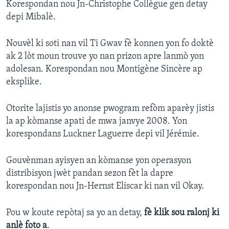
Korespondan nou Jn-Christophe Collègue gen detay
depi Mibalè.
Languages
Nouvèl ki soti nan vil Ti Gwav fè konnen yon fo doktè
ak 2 lòt moun trouve yo nan prizon apre lanmò yon
adolesan. Korespondan nou Montigène Sincère ap
eksplike.
Otorite lajistis yo anonse pwogram refòm aparèy jistis
la ap kòmanse apati de mwa janvye 2008. Yon
korespondans Luckner Laguerre depi vil Jérémie.
Gouvènman ayisyen an kòmanse yon operasyon
distribisyon jwèt pandan sezon fèt la dapre
korespondan nou Jn-Hernst Eliscar ki nan vil Okay.
Pou w koute repòtaj sa yo an detay,
fè klik sou ralonj ki
anlè foto a
.