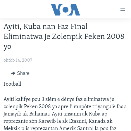
Accessibility
links
Skip
Ayiti, Kuba nan Faz Final
to
AYITI
Eliminatwa Je Zolenpik Peken 2008
main
LÈZETAZINI
content
yo
AMERIK LATIN
Skip
to
oktòb 14, 2007
ENTÈNASYONAL
main
VIDEO
Share
Navigation
Skip
FLASHPOINT IKRÈN
Football
to
Search
Learning English
Ayiti kalifye pou 3 zièm e dènye faz eliminatwa je
zolenpik Peken 2008 yo apre li ranpòte triyangulè fas a
Jamayik ak Bahamas. Ayiti ansanm ak Kuba ap
SUIV NOU
reprezante zòn Karayib la ak Etazuni, Kanada ak
Meksik plis reprezantan Amerik Santral la pou faz