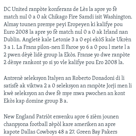
DC United ranpòte konferans de Lès la apre yo fè
match nul 0 a 0 ak Chikago Fire Samdi isit Washington.
Almay tounen premye peyi Eropeyen ki kalifye pou
Euro 2008 la apre yo fè match nul 0 a 0 ak Irland nan
Dublin. Angletè kale Letonie 3 a 0 epi ekòS kale Ukrèn
3 a 1. La Frans pilon-nen Il Faroe yo 6 a 0 pou l mete l a
2 pwen dèyè lidè group la Ekòs. Franse yo dwe ranpòte
2 dènye rankont yo si yo vle kalifye pou Ero 2008 la.
Antrenè seleksyon Italyen an Roberto Donadoni di li
satisfè ak viktwa 2 a 0 seleksyon an ranpòte Jorji men li
kwè seleksyon an dwe fè mye mwa pwochen an kont
Ekòs kap domine group B a.
New England Patriòt envenku apre 6 zièm jounen
chanpyona football zèpòl kare ameriken an apre
kapote Dallas Cowboys 48 a 27. Green Bay Pakers