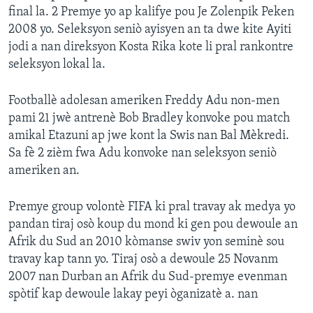
final la. 2 Premye yo ap kalifye pou Je Zolenpik Peken
Languages
2008 yo. Seleksyon seniò ayisyen an ta dwe kite Ayiti
jodi a nan direksyon Kosta Rika kote li pral rankontre
seleksyon lokal la.
Footballè adolesan ameriken Freddy Adu non-men
pami 21 jwè antrenè Bob Bradley konvoke pou match
amikal Etazuni ap jwe kont la Swis nan Bal Mèkredi.
Sa fè 2 zièm fwa Adu konvoke nan seleksyon seniò
ameriken an.
Premye group volontè FIFA ki pral travay ak medya yo
pandan tiraj osò koup du mond ki gen pou dewoule an
Afrik du Sud an 2010 kòmanse swiv yon seminè sou
travay kap tann yo. Tiraj osò a dewoule 25 Novanm
2007 nan Durban an Afrik du Sud-premye evenman
spòtif kap dewoule lakay peyi òganizatè a. nan