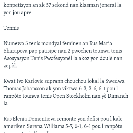
konpetisyon an ak 57 sekond nan klasman jeneral la
yon jou apre.
Tennis
Numewo 5 tenis mondyal feminen an Rus Maria
Sharapova pap patisipe nan 2 pwochen tounwa tenis
Asosyasyon Tenis Pwofesyonèl la akoz yon doulè nan
zepòl.
Kwat Ivo Karlovic suprann chouchou lokal la Swedwa
Thomas Johansson ak yon viktwa 6-3, 3-6, 6-1 pou l
ranpòte tounwa tenis Open Stockholm nan yè Dimanch
la
Rus Elenia Dementieva remonte yon defisi pou l kale
ameriken Serena Williams 5-7, 6-1, 6-1 pou l ranpòte