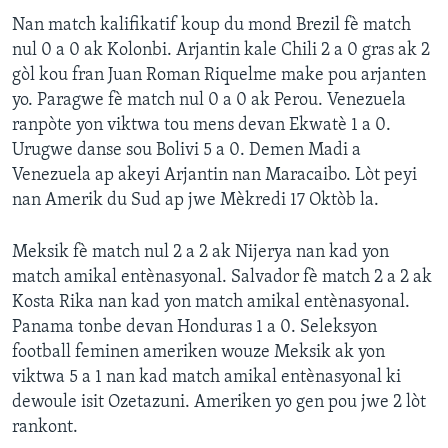
Nan match kalifikatif koup du mond Brezil fè match
nul 0 a 0 ak Kolonbi. Arjantin kale Chili 2 a 0 gras ak 2
gòl kou fran Juan Roman Riquelme make pou arjanten
yo. Paragwe fè match nul 0 a 0 ak Perou. Venezuela
ranpòte yon viktwa tou mens devan Ekwatè 1 a 0.
Urugwe danse sou Bolivi 5 a 0. Demen Madi a
Venezuela ap akeyi Arjantin nan Maracaibo. Lòt peyi
nan Amerik du Sud ap jwe Mèkredi 17 Oktòb la.
Meksik fè match nul 2 a 2 ak Nijerya nan kad yon
match amikal entènasyonal. Salvador fè match 2 a 2 ak
Kosta Rika nan kad yon match amikal entènasyonal.
Panama tonbe devan Honduras 1 a 0. Seleksyon
football feminen ameriken wouze Meksik ak yon
viktwa 5 a 1 nan kad match amikal entènasyonal ki
dewoule isit Ozetazuni. Ameriken yo gen pou jwe 2 lòt
rankont.