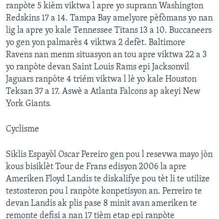
ranpòte 5 kièm viktwa l apre yo suprann Washington
Redskins 17 a 14. Tampa Bay amelyore pèfòmans yo nan
lig la apre yo kale Tennessee Titans 13 a 10. Buccaneers
yo gen yon palmarès 4 viktwa 2 defèt. Baltimore
Ravens nan menm situasyon an tou apre viktwa 22 a 3
yo ranpòte devan Saint Louis Rams epi Jacksonvil
Jaguars ranpòte 4 triém viktwa l lè yo kale Houston
Teksan 37 a 17. Aswè a Atlanta Falcons ap akeyi New
York Giants.
Cyclisme
Siklis Espayòl Oscar Pereiro gen pou l resevwa mayo jòn
kous bisiklèt Tour de Frans edisyon 2006 la apre
Ameriken Floyd Landis te diskalifye pou tèt li te utilize
testosteron pou l ranpòte konpetisyon an. Perreiro te
devan Landis ak plis pase 8 minit avan ameriken te
remonte defisi a nan 17 tièm etap epi ranpòte