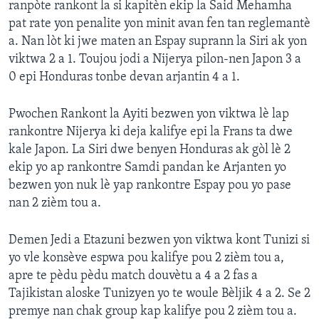
ranpòte rankont la si kapitèn ekip la Said Mehamha
pat rate yon penalite yon minit avan fen tan reglemantè
Languages
a. Nan lòt ki jwe maten an Espay suprann la Siri ak yon
viktwa 2 a 1. Toujou jodi a Nijerya pilon-nen Japon 3 a
0 epi Honduras tonbe devan arjantin 4 a 1.
Pwochen Rankont la Ayiti bezwen yon viktwa lè lap
rankontre Nijerya ki deja kalifye epi la Frans ta dwe
kale Japon. La Siri dwe benyen Honduras ak gòl lè 2
ekip yo ap rankontre Samdi pandan ke Arjanten yo
bezwen yon nuk lè yap rankontre Espay pou yo pase
nan 2 zièm tou a.
Demen Jedi a Etazuni bezwen yon viktwa kont Tunizi si
yo vle konsève espwa pou kalifye pou 2 zièm tou a,
apre te pèdu pèdu match douvètu a 4 a 2 fas a
Tajikistan aloske Tunizyen yo te woule Bèljik 4 a 2. Se 2
premye nan chak group kap kalifye pou 2 zièm tou a.