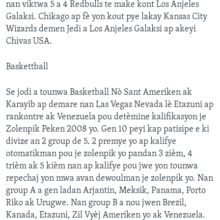
nan viktwa 5 a 4 Redbulls te make kont Los Anjeles
Galaksi. Chikago ap fè yon kout pye lakay Kansas City
Wizards demen Jedi a Los Anjeles Galaksi ap akeyi
Chivas USA.
Baskettball
Se jodi a tounwa Basketball Nò Sant Ameriken ak
Karayib ap demare nan Las Vegas Nevada lè Etazuni ap
rankontre ak Venezuela pou detèmine kalifikasyon je
Zolenpik Peken 2008 yo. Gen 10 peyi kap patisipe e ki
divize an 2 group de 5. 2 premye yo ap kalifye
otomatikman pou je zolenpik yo pandan 3 zièm, 4
trièm ak 5 kièm nan ap kalifye pou jwe yon tounwa
repechaj yon mwa avan dewoulman je zolenpik yo. Nan
group A a gen ladan Arjantin, Meksik, Panama, Porto
Riko ak Urugwe. Nan group B a nou jwen Brezil,
Kanada, Etazuni, Zil Vyèj Ameriken yo ak Venezuela.