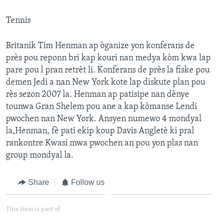
Tennis
Britanik Tim Henman ap òganize yon konferans de
près pou reponn bri kap kouri nan medya kòm kwa lap
pare pou l pran retrèt li. Konferans de près la fiske pou
demen Jedi a nan New York kote lap diskute plan pou
rès sezon 2007 la. Henman ap patisipe nan dènye
tounwa Gran Shelem pou ane a kap kòmanse Lendi
pwochen nan New York. Ansyen numewo 4 mondyal
la,Henman, fè pati ekip koup Davis Angletè ki pral
rankontre Kwasi mwa pwochen an pou yon plas nan
group mondyal la.
Share
Follow us
This item is part of