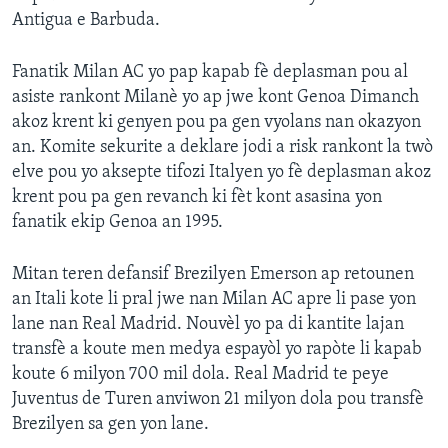
Antigua e Barbuda.
Fanatik Milan AC yo pap kapab fè deplasman pou al
asiste rankont Milanè yo ap jwe kont Genoa Dimanch
akoz krent ki genyen pou pa gen vyolans nan okazyon
an. Komite sekurite a deklare jodi a risk rankont la twò
elve pou yo aksepte tifozi Italyen yo fè deplasman akoz
krent pou pa gen revanch ki fèt kont asasina yon
fanatik ekip Genoa an 1995.
Mitan teren defansif Brezilyen Emerson ap retounen
an Itali kote li pral jwe nan Milan AC apre li pase yon
lane nan Real Madrid. Nouvèl yo pa di kantite lajan
transfè a koute men medya espayòl yo rapòte li kapab
koute 6 milyon 700 mil dola. Real Madrid te peye
Juventus de Turen anviwon 21 milyon dola pou transfè
Brezilyen sa gen yon lane.