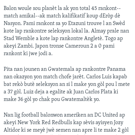
Balon woule sou planèt la ak yon total 45 rankont--
match amikal--ak match kalifikatif koup dEròp dè
Nasyon. Pami rankont sa yo Etazuni trouve l an Swèd
kote lap rankontre seleksyon lokal la. Almay prale nan
Stad Wemble a kote lap rankontre Angletè. Togo ap
akeyi Zambi. Japon tronse Cameroun 2 a 0 pami
rankont ki jwe jodi a.
Pita nan jounen an Gwatemala ap rankontre Panama
nan okazyon yon match chofe jarèt. Carlos Luis kapab
bat rekò butè seleksyon an si l make yon gòl pou l mete
a 37 gòl. Luiz deja a egalite ak Juan Carlos Plata ki
make 36 gòl yo chak pou Gwatemaltèk yo.
Nan lig football balonwon ameriken an DC United ap
akeyi New York Red Redbulls kap sèvis ayisyen Jozy
Altidor ki se meyè jwè semen nan apre li te make 2 gòl