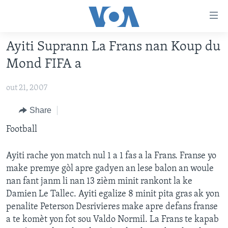
Accessibility
links
Skip
Ayiti Suprann La Frans nan Koup du
to
AYITI
Mond FIFA a
main
LÈZETAZINI
content
out 21, 2007
AMERIK LATIN
Skip
to
ENTÈNASYONAL
Share
main
VIDEO
Football
Navigation
Skip
FLASHPOINT IKRÈN
to
Ayiti rache yon match nul 1 a 1 fas a la Frans. Franse yo
Search
make premye gòl apre gadyen an lese balon an woule
Learning English
nan fant janm li nan 13 zièm minit rankont la ke
Damien Le Tallec. Ayiti egalize 8 minit pita gras ak yon
SUIV NOU
penalite Peterson Desrivieres make apre defans franse
a te komèt yon fot sou Valdo Normil. La Frans te kapab