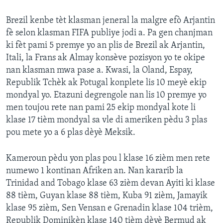
Brezil kenbe tèt klasman jeneral la malgre efò Arjantin
fè selon klasman FIFA publiye jodi a. Pa gen chanjman
ki fèt pami 5 premye yo an plis de Brezil ak Arjantin,
Itali, la Frans ak Almay konsève pozisyon yo te okipe
nan klasman mwa pase a. Kwasi, la Oland, Espay,
Republik Tchèk ak Potugal konplete lis 10 meyè ekip
mondyal yo. Etazuni degrengole nan lis 10 premye yo
men toujou rete nan pami 25 ekip mondyal kote li
klase 17 tièm mondyal sa vle di ameriken pèdu 3 plas
pou mete yo a 6 plas dèyè Meksik.
Kameroun pèdu yon plas pou l klase 16 zièm men rete
numewo 1 kontinan Afriken an. Nan kararib la
Trinidad and Tobago klase 63 zièm devan Ayiti ki klase
88 tièm, Guyan klase 88 tièm, Kuba 91 zièm, Jamayik
klase 95 zièm, Sen Vensan e Grenadin klase 104 trièm,
Republik Dominikèn klase 140 tièm dèyè Bermud ak