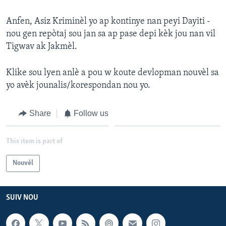
Languages
Anfen, Asiz Kriminèl yo ap kontinye nan peyi Dayiti -
nou gen repòtaj sou jan sa ap pase depi kèk jou nan vil
Tigwav ak Jakmèl.
Klike sou lyen anlè a pou w koute devlopman nouvèl sa
yo avèk jounalis/korespondan nou yo.
Share
Follow us
This item is part of
Nouvèl
SUIV NOU