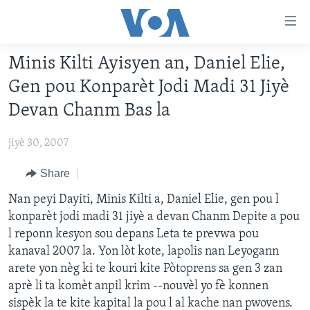
Accessibility
links
Skip
Minis Kilti Ayisyen an, Daniel Elie,
to
AYITI
Gen pou Konparèt Jodi Madi 31 Jiyè
main
LÈZETAZINI
content
Devan Chanm Bas la
AMERIK LATIN
Skip
to
jiyè 30, 2007
ENTÈNASYONAL
main
VIDEO
Share
Navigation
Skip
FLASHPOINT IKRÈN
Nan peyi Dayiti, Minis Kilti a, Daniel Elie, gen pou l
to
konparèt jodi madi 31 jiyè a devan Chanm Depite a pou
Search
l reponn kesyon sou depans Leta te prevwa pou
Learning English
kanaval 2007 la. Yon lòt kote, lapolis nan Leyogann
arete yon nèg ki te kouri kite Pòtoprens sa gen 3 zan
SUIV NOU
aprè li ta komèt anpil krim --nouvèl yo fè konnen
sispèk la te kite kapital la pou l al kache nan pwovens.