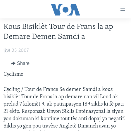
Accessibility
links
Skip
Kous Bisiklèt Tour de Frans la ap
to
AYITI
Demare Demen Samdi a
main
LÈZETAZINI
content
jiyè 05, 2007
AMERIK LATIN
Skip
to
ENTÈNASYONAL
Share
main
VIDEO
Cyclisme
Navigation
Skip
FLASHPOINT IKRÈN
to
Cycling / Tour de France Se demen Samdi a kous
Search
bisiklèt Tour de Frans la ap demare nan vil Lond ak
Learning English
prelud 7 kilomèt 9. ak patisipasyon 189 siklis ki fè pati
21 ekip. Responsab Unyon Siklis Entènasyonal la siyen
SUIV NOU
yon dokuman ki konfime tout tès anti dopaj yo negatif.
Siklis yo gen pou travèse Angletè Dimanch avan yo