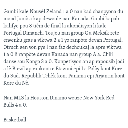
Gambi kale Nouvèl Zeland 1 a 0 nan kad chanpyona du
mond Juniò a kap dewoule nan Kanada. Ganbi kapab
kalifye pou 8 tièm de final la akondisyon li kale
Portugal Dimanch. Toujou nan group C a Meksik rete
envenku gras a viktwa 2 a 1 yo ranpòte devan Portugal.
Otruch gen yon pye l nan faz dechoukaj la apre viktwa
1 a 0 li ranpòte devan Kanada nan group A a. Chili
danse sou Kongo 3 a 0. Konpetisyon an ap rapousib jodi
a lè Brezil ap rankontre Etazuni epi La Polòy kont Kore
du Sud. Republik Tchèk kont Panama epi Arjantin kont
Kore du Nò.
Nan MLS la Houston Dinamo wouze New York Red
Bulls 4 a 0.
Basketball