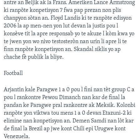
antre an Beljik ak la Frans. Ameriken Lance Armstrong
ki ranpòte konpetisyon 7 fwa pap prezan non plis
Languages
chanpyon sòtan an. Floyd Landis ki te ranpòte edisyon
2006 la ap men-nen yon lut devan la justis pou l
konsève tit la apre responsab yo te akuze l kòm kwa yo
te jwen yon wo nivo testosteròn nan urin li apre li te
finn ranpòte konpetisyon an. Skandal siklis yo ap
chache fè publik la bliye.
Football
Arjantin kale Paragwe 1 a 0 pou l fini nan tèt group C a
pou l rankontre Pewou Dimanch nan kar de final la
pandan ke Paragwe pral rankontre ak Meksik. Kolonbi
ranpòte yon viktwa tou mens 1 a 0 devan Etazuni-2 ki
elimine nan konpetisyon an. Demen Samdi nan lòt kar
de final la Brezil ap jwe kont Chili epi Urugwe kont
Venezuela.