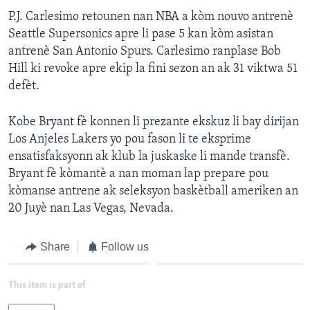
P.J. Carlesimo retounen nan NBA a kòm nouvo antrenè
Seattle Supersonics apre li pase 5 kan kòm asistan
antrenè San Antonio Spurs. Carlesimo ranplase Bob
Hill ki revoke apre ekip la fini sezon an ak 31 viktwa 51
defèt.
Kobe Bryant fè konnen li prezante ekskuz li bay dirijan
Los Anjeles Lakers yo pou fason li te eksprime
ensatisfaksyonn ak klub la juskaske li mande transfè.
Bryant fè kòmantè a nan moman lap prepare pou
kòmanse antrene ak seleksyon baskètball ameriken an
20 Juyè nan Las Vegas, Nevada.
Share
Follow us
This item is part of