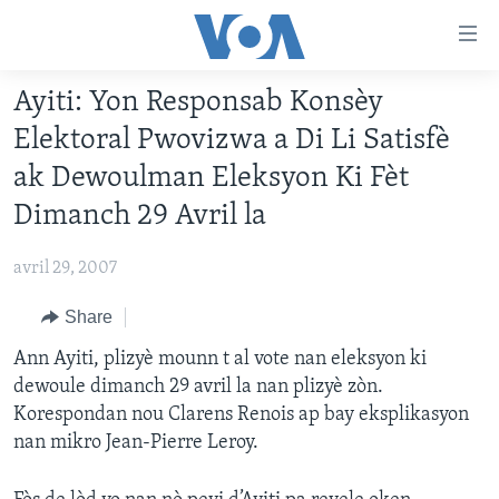
Accessibility
links
Skip
Ayiti: Yon Responsab Konsèy
to
AYITI
Elektoral Pwovizwa a Di Li Satisfè
main
LÈZETAZINI
content
ak Dewoulman Eleksyon Ki Fèt
AMERIK LATIN
Skip
Dimanch 29 Avril la
to
ENTÈNASYONAL
main
avril 29, 2007
VIDEO
Navigation
Skip
Share
FLASHPOINT IKRÈN
to
Ann Ayiti, plizyè mounn t al vote nan eleksyon ki
Search
Learning English
dewoule dimanch 29 avril la nan plizyè zòn.
Korespondan nou Clarens Renois ap bay eksplikasyon
SUIV NOU
nan mikro Jean-Pierre Leroy.