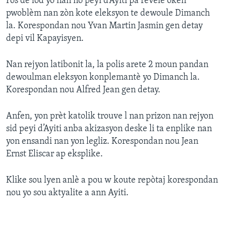
Fòs de lòd yo nan nò peyi d’Ayiti pa revele oken
pwoblèm nan zòn kote eleksyon te dewoule Dimanch
Languages
la. Korespondan nou Yvan Martin Jasmin gen detay
depi vil Kapayisyen.
Nan rejyon latibonit la, la polis arete 2 moun pandan
dewoulman eleksyon konplemantè yo Dimanch la.
Korespondan nou Alfred Jean gen detay.
Anfen, yon prèt katolik trouve l nan prizon nan rejyon
sid peyi d’Ayiti anba akizasyon deske li ta enplike nan
yon ensandi nan yon legliz. Korespondan nou Jean
Ernst Eliscar ap eksplike.
Klike sou lyen anlè a pou w koute repòtaj korespondan
nou yo sou aktyalite a ann Ayiti.