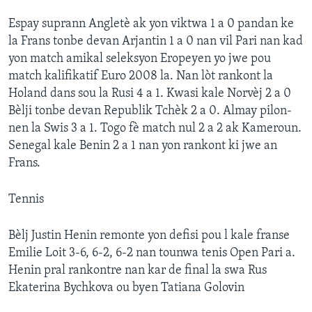
Espay suprann Angletè ak yon viktwa 1 a 0 pandan ke
la Frans tonbe devan Arjantin 1 a 0 nan vil Pari nan kad
yon match amikal seleksyon Eropeyen yo jwe pou
match kalifikatif Euro 2008 la. Nan lòt rankont la
Holand dans sou la Rusi 4 a 1. Kwasi kale Norvèj 2 a 0
Bèlji tonbe devan Republik Tchèk 2 a 0. Almay pilon-
nen la Swis 3 a 1. Togo fè match nul 2 a 2 ak Kameroun.
Senegal kale Benin 2 a 1 nan yon rankont ki jwe an
Frans.
Tennis
Bèlj Justin Henin remonte yon defisi pou l kale franse
Emilie Loit 3-6, 6-2, 6-2 nan tounwa tenis Open Pari a.
Henin pral rankontre nan kar de final la swa Rus
Ekaterina Bychkova ou byen Tatiana Golovin