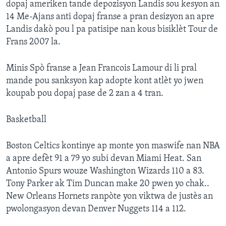
dopaj ameriken tande depozisyon Landis sou kesyon an
14 Me-Ajans anti dopaj franse a pran desizyon an apre
Languages
Landis dakò pou l pa patisipe nan kous bisiklèt Tour de
Frans 2007 la.
Minis Spò franse a Jean Francois Lamour di li pral
mande pou sanksyon kap adopte kont atlèt yo jwen
koupab pou dopaj pase de 2 zan a 4 tran.
Basketball
Boston Celtics kontinye ap monte yon maswife nan NBA
a apre defèt 91 a 79 yo subi devan Miami Heat. San
Antonio Spurs wouze Washington Wizards 110 a 83.
Tony Parker ak Tim Duncan make 20 pwen yo chak..
New Orleans Hornets ranpòte yon viktwa de justès an
pwolongasyon devan Denver Nuggets 114 a 112.