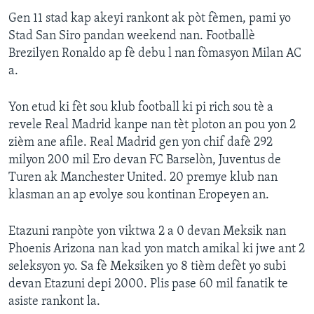
Gen 11 stad kap akeyi rankont ak pòt fèmen, pami yo
Stad San Siro pandan weekend nan. Footballè
Brezilyen Ronaldo ap fè debu l nan fòmasyon Milan AC
a.
Yon etud ki fèt sou klub football ki pi rich sou tè a
revele Real Madrid kanpe nan tèt ploton an pou yon 2
zièm ane afile. Real Madrid gen yon chif dafè 292
milyon 200 mil Ero devan FC Barselòn, Juventus de
Turen ak Manchester United. 20 premye klub nan
klasman an ap evolye sou kontinan Eropeyen an.
Etazuni ranpòte yon viktwa 2 a 0 devan Meksik nan
Phoenis Arizona nan kad yon match amikal ki jwe ant 2
seleksyon yo. Sa fè Meksiken yo 8 tièm defèt yo subi
devan Etazuni depi 2000. Plis pase 60 mil fanatik te
asiste rankont la.