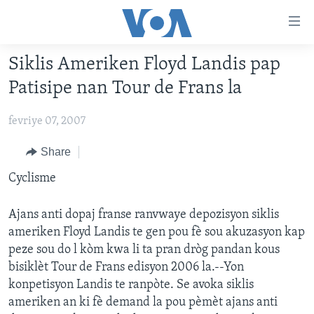
Accessibility
links
Skip
Siklis Ameriken Floyd Landis pap
to
AYITI
Patisipe nan Tour de Frans la
main
LÈZETAZINI
content
fevriye 07, 2007
AMERIK LATIN
Skip
to
ENTÈNASYONAL
Share
main
VIDEO
Cyclisme
Navigation
Skip
FLASHPOINT IKRÈN
to
Ajans anti dopaj franse ranvwaye depozisyon siklis
Search
ameriken Floyd Landis te gen pou fè sou akuzasyon kap
Learning English
peze sou do l kòm kwa li ta pran dròg pandan kous
bisiklèt Tour de Frans edisyon 2006 la.--Yon
SUIV NOU
konpetisyon Landis te ranpòte. Se avoka siklis
ameriken an ki fè demand la pou pèmèt ajans anti