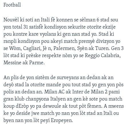
Football
Nouvèl ki soti an Itali fè konnen se sèlman 6 stad sou
yon total 31 satisfè kondisyon sekurite otorite ekzije
pou kontre kare vyolans ki gen nan stad yo. Stad ki
ranpli kondisyon pou akeyi match premyè divizyon yo
se Wòm, Cagliari, Jè n, Palermen, Syèn ak Turen. Gen 3
lòt stad ki prèske respekte nòm yo se Reggio Calabria,
Messine ak Parme.
An plis de yon sistèm de surveyans an dedan ak an
deyò stad la otorite mande pou tout stad yo gen yon pòs
polis an dedan an. Milan AC ak Inter de Milan 2 pami
gran klub chanpyona Italyen an gen kè sote pou match
koup dEròp yo pa dewoule ak tout pòt fèmen. A mwens
ke yo deside jwe match yo nan yon lòt stad an Itali ou
byen nan yon lòt peyi Eropeyen.