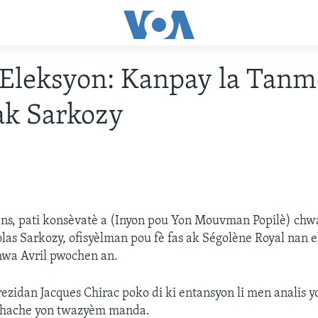
Eleksyon: Kanpay la Tanm
ak Sarkozy
ns, pati konsèvatè a (Inyon pou Yon Mouvman Popilè) chw
olas Sarkozy, ofisyèlman pou fè fas ak Ségolène Royal nan 
mwa Avril pwochen an.
rezidan Jacques Chirac poko di ki entansyon li men analis yo
 chache yon twazyèm manda.