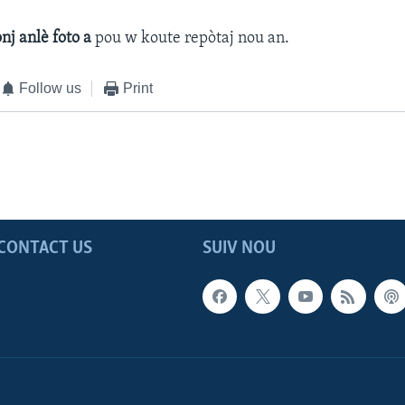
onj anlè foto a
pou w koute repòtaj nou an.
Follow us
Print
CONTACT US
SUIV NOU