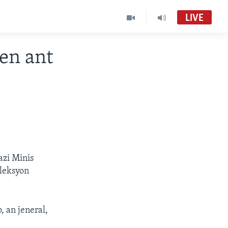
LIVE
en ant
azi Minis
eleksyon
, an jeneral,