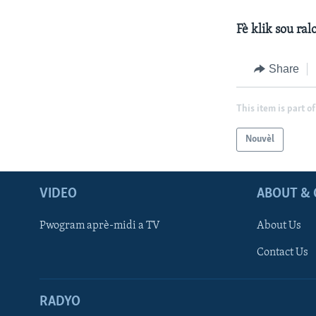
Fè klik sou ral
Share
This item is part of
Nouvèl
VIDEO
ABOUT & 
Pwogram aprè-midi a TV
About Us
Contact Us
RADYO