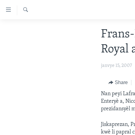
Accessibility
links
Chèche
Skip
AYITI
Frans-
to
LÈZETAZINI
main
Royal 
content
AMERIK LATIN
Skip
ENTÈNASYONAL
to
janvye 15, 2007
main
VIDEO
Navigation
FLASHPOINT IKRÈN
Share
Skip
to
Nan peyi Lafra
Search
Enteryè a, Nic
prezidansyèl 
Jiskaprezan, P
kwè li papral