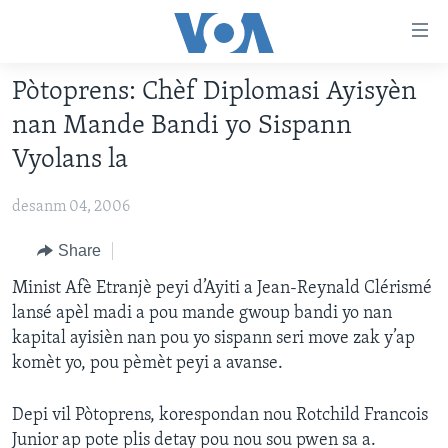
Accessibility
links
Skip
Pòtoprens: Chèf Diplomasi Ayisyèn
to
AYITI
nan Mande Bandi yo Sispann
main
LÈZETAZINI
content
Vyolans la
AMERIK LATIN
Skip
to
desanm 04, 2006
ENTÈNASYONAL
main
VIDEO
Share
Navigation
Skip
FLASHPOINT IKRÈN
Minist Afè Etranjè peyi d’Ayiti a Jean-Reynald Clérismé
to
lansé apèl madi a pou mande gwoup bandi yo nan
Search
kapital ayisièn nan pou yo sispann seri move zak y’ap
Learning English
komèt yo, pou pèmèt peyi a avanse.
SUIV NOU
Depi vil Pòtoprens, korespondan nou Rotchild Francois
Junior ap pote plis detay pou nou sou pwen sa a.