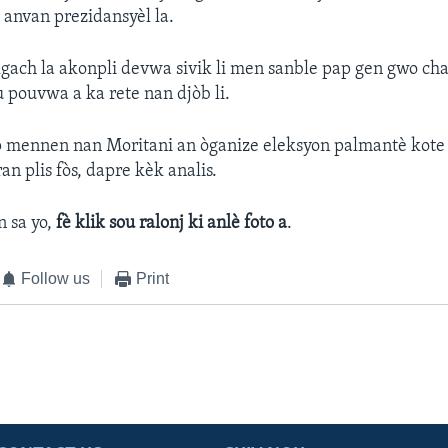
t anvan prezidansyèl la.
gach la akonpli devwa sivik li men sanble pap gen gwo ch
u pouvwa a ka rete nan djòb li.
'ap mennen nan Moritani an òganize eleksyon palmantè kot
an plis fòs, dapre kèk analis.
 sa yo,
fè klik sou ralonj ki anlè foto a
.
Follow us
Print