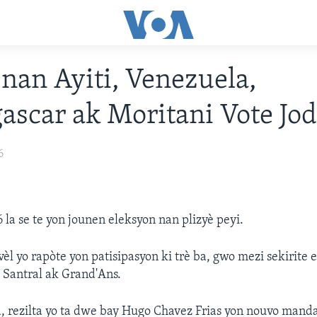
 nan Ayiti, Venezuela,
scar ak Moritani Vote Jod
6
la se te yon jounen eleksyon nan plizyè peyi.
vèl yo rapòte yon patisipasyon ki trè ba, gwo mezi sekirite 
o Santral ak Grand'Ans.
 rezilta yo ta dwe bay Hugo Chavez Frias yon nouvo manda