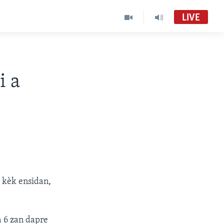
LIVE
i a
e kèk ensidan,
 6 zan dapre