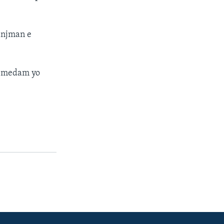
anjman e
e medam yo