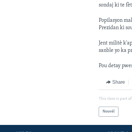
sondaj ki te fè
Popilasyon mal
Prezidan ki so
Jent militè k
sanble yo ka pr
Pou detay pwen
Share
This item is part of
Nouvèl