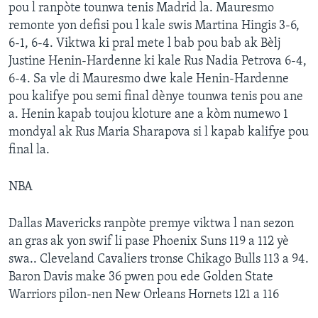
pou l ranpòte tounwa tenis Madrid la. Mauresmo
remonte yon defisi pou l kale swis Martina Hingis 3-6,
6-1, 6-4. Viktwa ki pral mete l bab pou bab ak Bèlj
Justine Henin-Hardenne ki kale Rus Nadia Petrova 6-4,
6-4. Sa vle di Mauresmo dwe kale Henin-Hardenne
pou kalifye pou semi final dènye tounwa tenis pou ane
a. Henin kapab toujou kloture ane a kòm numewo 1
mondyal ak Rus Maria Sharapova si l kapab kalifye pou
final la.
NBA
Dallas Mavericks ranpòte premye viktwa l nan sezon
an gras ak yon swif li pase Phoenix Suns 119 a 112 yè
swa.. Cleveland Cavaliers tronse Chikago Bulls 113 a 94.
Baron Davis make 36 pwen pou ede Golden State
Warriors pilon-nen New Orleans Hornets 121 a 116