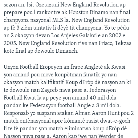
sezon an. Isit Ozetazuni New England Revolution ap
prepare pou l rankontre ak Houston Dinamo nan final
chanpyona nasyonal MLS la. New England Revolution
ap fè 3 zièm tantativ li dèyè tit chanpyona. Yo te pèdu
an 2 okazyon devan Los Anjeles Galaksi e an 2002 e
2005. New England Revolution rive nan Frisco, Tekzas
kote final ap dewoule Dimanch.
Unyon Football Eropeyen an frape Angletè ak Kwasi
yon amand pou move konpòtman fanatik yo nan
okazyon match kalifikatif Koup dEròp dè nasyon an ki
te dewoule nan Zagreb mwa pase a. Federasyon
Football Kwat la ap peye yon amand 40 mil dola
pandan ke Federasyon football Angle a 8 mil dola.
Responsab yo suspann atakan Alman Aaron Hunt pou 2
match entènasyonal apre kòmantè rasist dwat-e-goch
li te fè pandan yon match eliminatwa koup dEròp dè
Nasyon mwa pase a. Aaron kap jwe nan Werder de