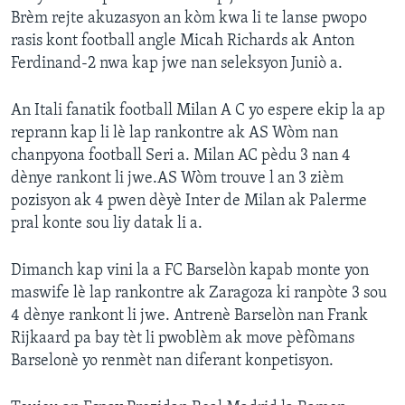
Brèm rejte akuzasyon an kòm kwa li te lanse pwopo
rasis kont football angle Micah Richards ak Anton
Ferdinand-2 nwa kap jwe nan seleksyon Juniò a.
An Itali fanatik football Milan A C yo espere ekip la ap
reprann kap li lè lap rankontre ak AS Wòm nan
chanpyona football Seri a. Milan AC pèdu 3 nan 4
dènye rankont li jwe.AS Wòm trouve l an 3 zièm
pozisyon ak 4 pwen dèyè Inter de Milan ak Palerme
pral konte sou liy datak li a.
Dimanch kap vini la a FC Barselòn kapab monte yon
maswife lè lap rankontre ak Zaragoza ki ranpòte 3 sou
4 dènye rankont li jwe. Antrenè Barselòn nan Frank
Rijkaard pa bay tèt li pwoblèm ak move pèfòmans
Barselonè yo renmèt nan diferant konpetisyon.