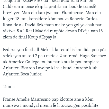
Toujou an Espay Prezidan Real Madrid la Ramon
Calderon anonse ekip la pratikman boukle transfè
brezilyen Marcelo kap jwe nan Fluminense. Marcelo,
ki gen 18 tan, konsidere kòm nouvo Roberto Carlos.
Ronaldo ak David Bekcham make yon gòl yo chak nan
viktwa 5 a 1 Real Madrid ranpòte devan DEcija nan 16
zièm de final Koup dEspay la.
Federasyon football Meksik la redui lis kandida pou pòs
seleksyon an soti 7 pou mete a 2 antrenè. Hugo Sanchez
ak Americo Gallego toujou nan kous la pou ranplase
Arjanten Ricardo Lavolpe ki se aktuèl antrenè klub
Arjanten Boca Junior.
Tennis
Franse Amelie Mauresmo pap kloture ane a kòm
numewo 1 mondyal menm lè li toujou gen posibilite