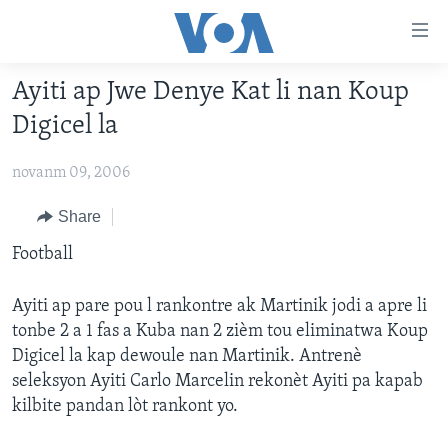
Accessibility
links
Skip
Ayiti ap Jwe Denye Kat li nan Koup
to
AYITI
Digicel la
main
LÈZETAZINI
content
novanm 09, 2006
AMERIK LATIN
Skip
to
ENTÈNASYONAL
Share
main
VIDEO
Football
Navigation
Skip
FLASHPOINT IKRÈN
to
Ayiti ap pare pou l rankontre ak Martinik jodi a apre li
Search
tonbe 2 a 1 fas a Kuba nan 2 zièm tou eliminatwa Koup
Learning English
Digicel la kap dewoule nan Martinik. Antrenè
seleksyon Ayiti Carlo Marcelin rekonèt Ayiti pa kapab
SUIV NOU
kilbite pandan lòt rankont yo.