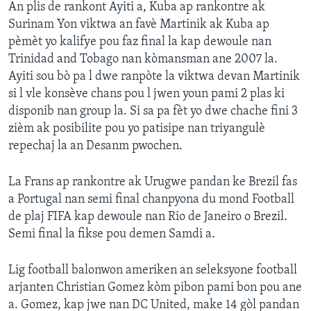
An plis de rankont Ayiti a, Kuba ap rankontre ak
Surinam Yon viktwa an favè Martinik ak Kuba ap
Languages
pèmèt yo kalifye pou faz final la kap dewoule nan
Trinidad and Tobago nan kòmansman ane 2007 la.
Ayiti sou bò pa l dwe ranpòte la viktwa devan Martinik
si l vle konsève chans pou l jwen youn pami 2 plas ki
disponib nan group la. Si sa pa fèt yo dwe chache fini 3
zièm ak posibilite pou yo patisipe nan triyangulè
repechaj la an Desanm pwochen.
La Frans ap rankontre ak Urugwe pandan ke Brezil fas
a Portugal nan semi final chanpyona du mond Football
de plaj FIFA kap dewoule nan Rio de Janeiro o Brezil.
Semi final la fikse pou demen Samdi a.
Lig football balonwon ameriken an seleksyone football
arjanten Christian Gomez kòm pibon pami bon pou ane
a. Gomez, kap jwe nan DC United, make 14 gòl pandan