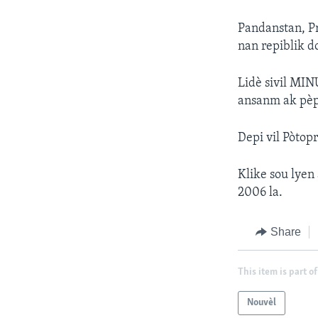
Pandanstan, P
nan repiblik d
Lidè sivil MI
ansanm ak pèp
Depi vil Pòtop
Klike sou lyen
2006 la.
Share
This item is part of
Nouvèl