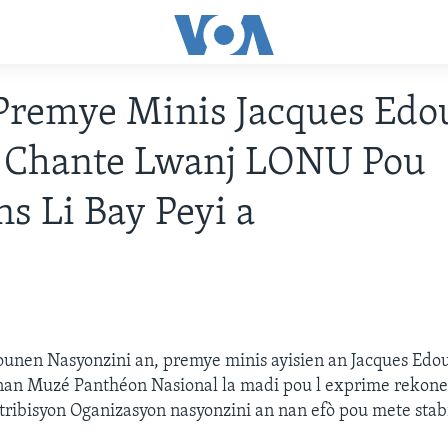
 Premye Minis Jacques Edo
s Chante Lwanj LONU Pou
ns Li Bay Peyi a
unen Nasyonzini an, premye minis ayisien an Jacques Edo
 nan Muzé Panthéon Nasional la madi pou l exprime rekone
tribisyon Oganizasyon nasyonzini an nan efò pou mete stabi