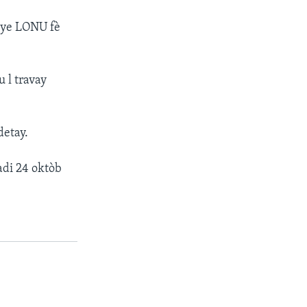
eye LONU fè
 l travay
detay.
adi 24 oktòb