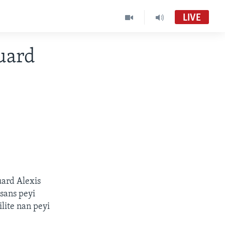
LIVE
uard
uard Alexis
sans peyi
lite nan peyi