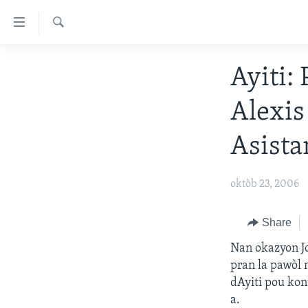
Accessibility
links
Chèche
Skip
AYITI
Ayiti:
to
LÈZETAZINI
main
Alexi
content
AMERIK LATIN
Skip
ENTÈNASYONAL
Asista
to
main
VIDEO
Navigation
oktòb 23, 2006
FLASHPOINT IKRÈN
Skip
to
Share
Search
Nan okazyon Jo
pran la pawòl
dAyiti pou kon
a.