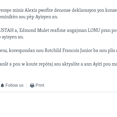
remye minis Alexis pwofite denonse deklarasyon yon kons
ominikèn sou pèp Ayisyen an.
NUSTAH a, Edmond Mulet reafime angajman LONU pran pou
 ayisyen an.
rens, korespondan nou Rotchild Francois Junior ba nou plis 
 anlè a pou w koute repòtaj sou aktyalite a ann Ayiti pou m
Follow us
Print