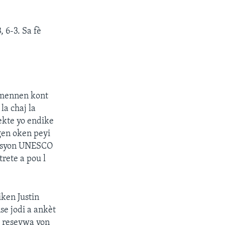
 6-3. Sa fè
 mennen kont
la chaj la
ekte yo endike
gen oken peyi
ansyon UNESCO
rete a pou l
iken Justin
se jodi a ankèt
e resevwa yon