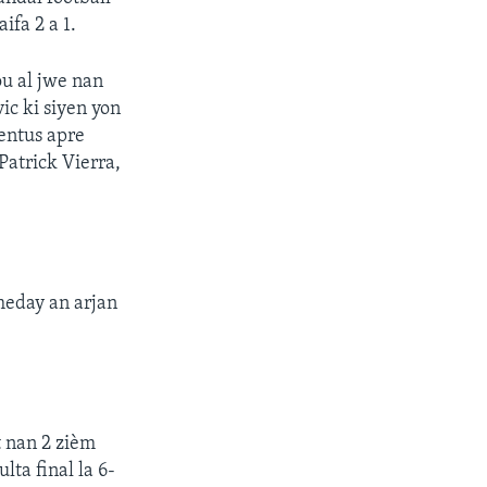
ifa 2 a 1.
u al jwe nan
ic ki siyen yon
ventus apre
Patrick Vierra,
 meday an arjan
 nan 2 zièm
ta final la 6-