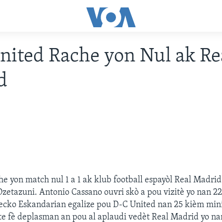
United Rache yon Nul ak Re
d
he yon match nul 1 a 1 ak klub football espayòl Real Madri
 Ozetazuni. Antonio Cassano ouvri skò a pou vizitè yo nan 2
ecko Eskandarian egalize pou D-C United nan 25 kièm minit
 te fè deplasman an pou al aplaudi vedèt Real Madrid yo na