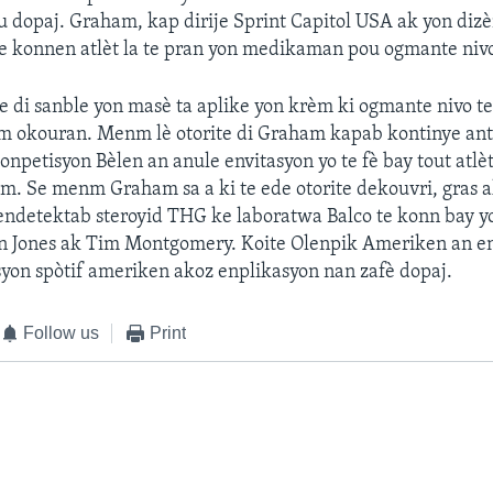
 dopaj. Graham, kap dirije Sprint Capitol USA ak yon dizèn
te konnen atlèt la te pran yon medikaman pou ogmante nivo 
di sanble yon masè ta aplike yon krèm ki ogmante nivo test
nm okouran. Menm lè otorite di Graham kapab kontinye ant
onpetisyon Bèlen an anule envitasyon yo te fè bay tout atlè
. Se menm Graham sa a ki te ede otorite dekouvri, gras a
 endetektab steroyid THG ke laboratwa Balco te konn bay yo
n Jones ak Tim Montgomery. Koite Olenpik Ameriken an e
asyon spòtif ameriken akoz enplikasyon nan zafè dopaj.
Follow us
Print