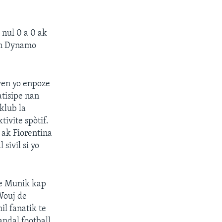
nul 0 a 0 ak
on Dynamo
lyen yo enpoze
atisipe nan
klub la
ivite spòtif.
 ak Fiorentina
sivil si yo
de Munik kap
Wouj de
l fanatik te
andal football