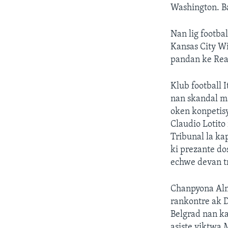
Washington. Ba
Nan lig footba
Kansas City W
pandan ke Real
Klub football 
nan skandal ma
oken konpetis
Claudio Lotito
Tribunal la ka
ki prezante do
echwe devan tr
Chanpyona Alm
rankontre ak 
Belgrad nan ka
asiste viktwa 