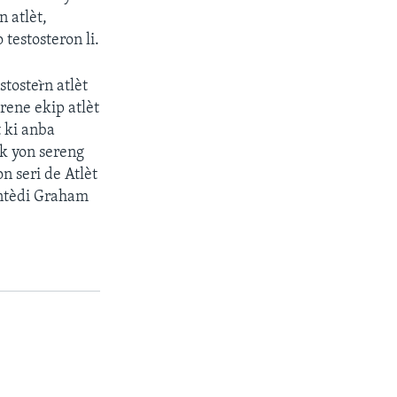
 atlèt,
testosteron li.
oster̀n atlèt
rene ekip atlèt
t ki anba
k yon sereng
n seri de Atlèt
ntèdi Graham