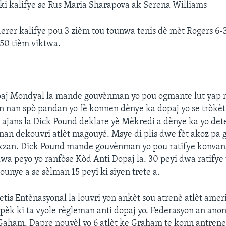
òt ki kalifye se Rus Maria Sharapova ak Serena Williams
erer kalifye pou 3 zièm tou tounwa tenis dè mèt Rogers 6-3,
50 tièm viktwa.
paj Mondyal la mande gouvènman yo pou ogmante lut yap
n nan spò pandan yo fè konnen dènye ka dopaj yo se tròkèt 
 ajans la Dick Pound deklare yè Mèkredi a dènye ka yo det
nan dekouvri atlèt magouyé. Msye di plis dwe fèt akoz pa 
i ekzan. Dick Pound mande gouvènman yo pou ratifye konv
wa peyo yo ranfòse Kòd Anti Dopaj la. 30 peyi dwa ratifye t
ounye a se sèlman 15 peyi ki siyen trete a.
etis Entènasyonal la louvri yon ankèt sou atrenè atlèt amer
pèk ki ta vyole règleman anti dopaj yo. Federasyon an anon
 Gaham. Dapre nouvèl yo 6 atlèt ke Graham te konn antren