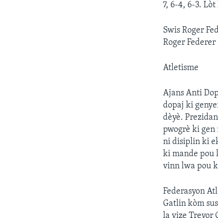
7, 6-4, 6-3. L
Swis Roger Fed
Roger Federer 
Atletisme
Ajans Anti Do
dopaj ki genye
dèyè. Prezidan
pwogrè ki gen 
ni disiplin k
ki mande pou l
vinn lwa pou k
Federasyon Atl
Gatlin kòm sus
la vize Trevor