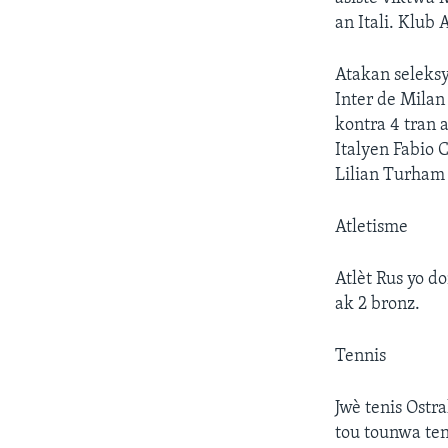
an Itali. Klub 
Atakan seleksy
Inter de Milan
kontra 4 tran 
Italyen Fabio 
Lilian Turham 
Atletisme
Atlèt Rus yo d
ak 2 bronz.
Tennis
Jwè tenis Ost
tou tounwa ten