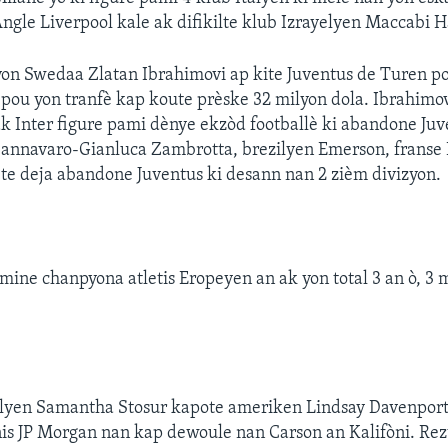
Angle Liverpool kale ak difikilte klub Izrayelyen Maccabi Ha
on Swedaa Zlatan Ibrahimovi ap kite Juventus de Turen po
 pou yon tranfè kap koute prèske 32 milyon dola. Ibrahimov
ak Inter figure pami dènye ekzòd footballè ki abandone Ju
Cannavaro-Gianluca Zambrotta, brezilyen Emerson, franse 
te deja abandone Juventus ki desann nan 2 zièm divizyon.
omine chanpyona atletis Eropeyen an ak yon total 3 an ò, 3
ralyen Samantha Stosur kapote ameriken Lindsay Davenport
is JP Morgan nan kap dewoule nan Carson an Kalifòni. Rezul