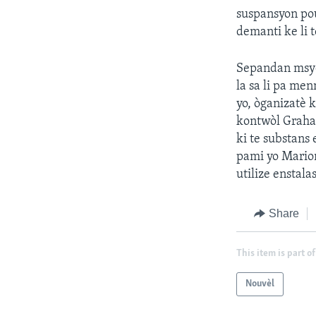
suspansyon pou
demanti ke li 
Sepandan msye 
la sa li pa me
yo, òganizatè k
kontwòl Graham
ki te substans
pami yo Mario
utilize enstal
Share
This item is part of
Nouvèl