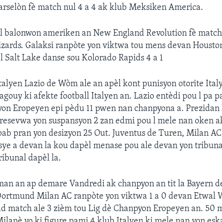
rselòn fè match nul 4 a 4 ak klub Meksiken America.
ll balonwon ameriken an New England Revolution fè match 
izards. Galaksi ranpòte yon viktwa tou mens devan Houst
 Salt Lake danse sou Kolorado Rapids 4 a 1
Italyen Lazio de Wòm ale an apèl kont punisyon otorite Ita
gouy ki afekte football Italyen an. Lazio entèdi pou l pa p
yon Eropeyen epi pèdu 11 pwen nan chanpyona a. Prezidan 
 resevwa yon suspansyon 2 zan edmi pou l mele nan oken akt
pab pran yon desizyon 25 Out. Juventus de Turen, Milan AC
sye a devan la kou dapèl menase pou ale devan yon tribunal 
ibunal dapèl la.
an an ap demare Vandredi ak chanpyon an tit la Bayern 
Dortmund Milan AC ranpòte yon viktwa 1 a 0 devan Etwal 
d match ale 3 zièm tou Lig dè Chanpyon Eropeyen an. 50 mi
Milanè yo ki figure pami 4 klub Italyen ki mele nan yon esk