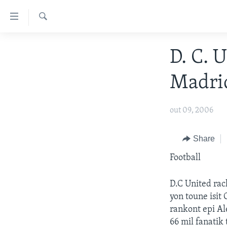
Accessibility
links
Chèche
Skip
AYITI
D. C. 
to
LÈZETAZINI
main
Madri
content
AMERIK LATIN
Skip
ENTÈNASYONAL
to
out 09, 2006
main
VIDEO
Navigation
FLASHPOINT IKRÈN
Share
Skip
to
Football
Search
D.C United rac
yon toune isit
rankont epi Al
66 mil fanatik