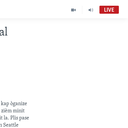
LIVE
al
d kap òganize
2 zièm minit
 la. Plis pase
n Seattle