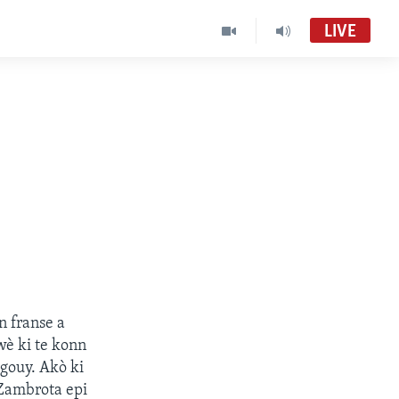
LIVE
p
n franse a
wè ki te konn
gouy. Akò ki
 Zambrota epi