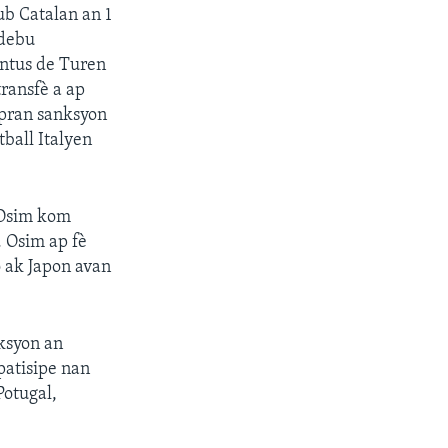
ub Catalan an 1
 debu
entus de Turen
transfè a ap
n pran sanksyon
ball Italyen
 Osim kom
. Osim ap fè
o ak Japon avan
eksyon an
patisipe nan
Potugal,