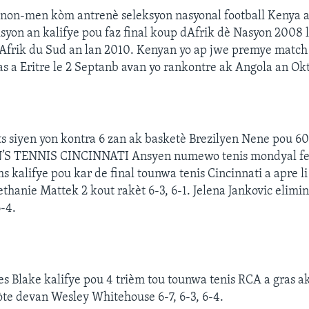
non-men kòm antrenè seleksyon nasyonal football Kenya a 
ksyon an kalifye pou faz final koup dAfrik dè Nasyon 2008 
Afrik du Sud an lan 2010. Kenyan yo ap jwe premye match 
s a Eritre le 2 Septanb avan yo rankontre ak Angola an Ok
 siyen yon kontra 6 zan ak basketè Brezilyen Nene pou 60
S TENNIS CINCINNATI Ansyen numewo tenis mondyal f
s kalifye pou kar de final tounwa tenis Cincinnati a apre li
Bethanie Mattek 2 kout rakèt 6-3, 6-1. Jelena Jankovic elimi
-4.
 Blake kalifye pou 4 trièm tou tounwa tenis RCA a gras a
òte devan Wesley Whitehouse 6-7, 6-3, 6-4.