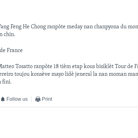
ang Feng He Chong ranpòte meday nan chanpyona du mon
n chin.
 de France
Matteo Tosatto ranpòte 18 tièm etap kous bisiklèt Tour de F
ereiro toujou konsève mayo lidè jeneral la nan moman man
 fini.
Follow us
Print