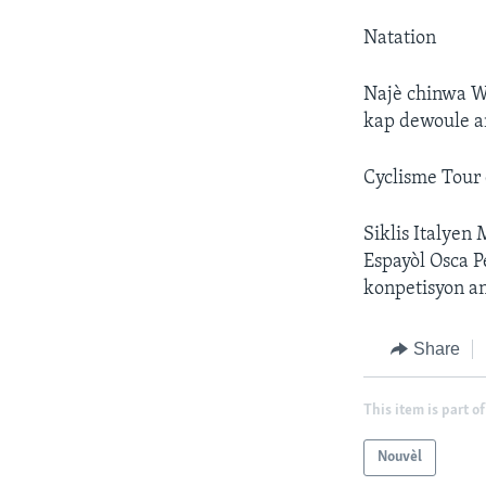
Natation
Najè chinwa W
kap dewoule a
Cyclisme Tour
Siklis Italyen 
Espayòl Osca P
konpetisyon an
Share
This item is part of
Nouvèl