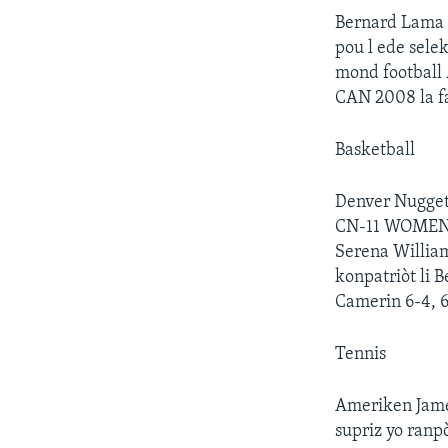
Bernard Lama 
pou l ede sele
mond football 
CAN 2008 la fa
Basketball
Denver Nuggets
CN-11 WOMEN’
Serena William
konpatriòt li 
Camerin 6-4, 6
Tennis
Ameriken James
supriz yo ranp