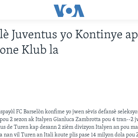
lè Juventus yo Kontinye a
one Klub la
Espayòl FC Barselòn konfime yo jwen sèvis defansè seleksyo
pou 2 sezon ak Italyen Gianluca Zambrotta pou 4 tran--2 j
us de Turen kap desann 2 zièm divizyon Italyen an pou ma
 a nan vil Turen an Itali koute plis pase 14 milyon dola pou