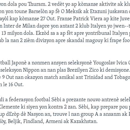
lyon dola pou Thuram. 2 vedèt yo ap kòmanse aktivite ak kl
n yon toune Barselòn ap fè O Meksik ak Etazuni juskavan
yòl kap kòmanse 27 Out. Franse Patrick Viera ap kite Juv
an Inter de Milan dapre yon antant 2 klub Italyen yo jwen--
e 13 milyon dola. Ekzòd sa a ap fèt apre yontribunal Italye
b la nan 2 zièm divizyon apre skandal magouy ki frape foot
otball Japonè a nonmen ansyen seleksyonè Yougoslav Ivica
seleksyon Nippon an nan plas Brezilyen Zico ki demisyone
le 9 Out nan okazyon match amikal ant Trinidad and Tobag
 le 16 Out.
di a federasyon footbal Sèbi a prezante nouvo antrenè sel
 Clemente ki siyen yon kontra 2 zan. Sèbi, kap prepare pou 
p dEròp dè Nasyon an, trouve l nan group A a ansanm ak 
lòy, Beljik, Findland, Armeni ak Kazakhstan.