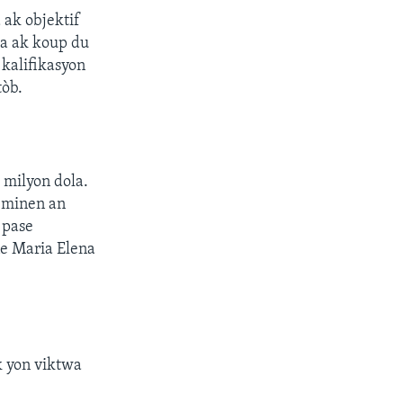
ak objektif
la ak koup du
kalifikasyon
tòb.
 milyon dola.
eminen an
 pase
ne Maria Elena
k yon viktwa