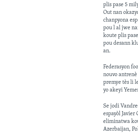
plis pase 5 mi
Out nan okazyo
chanpyona espa
pou l al jwe n
koute plis pas
pou desann klu
an.
Federasyon fo
nouvo antrenè 
premye tès li 
yo akeyi Yemen
Se jodi Vandre
espayòl Javier
eliminatwa kou
Azerbaijan, Po