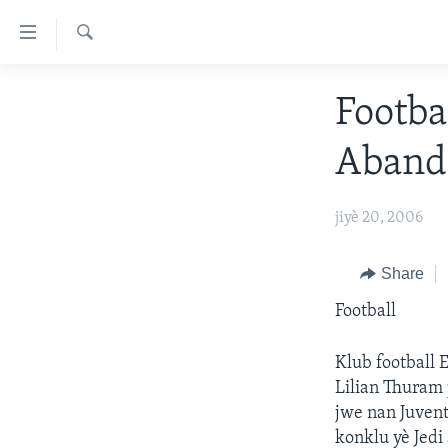
Accessibility
links
Chèche
Skip
AYITI
Footba
to
LÈZETAZINI
main
Aband
content
AMERIK LATIN
Skip
ENTÈNASYONAL
to
jiyè 20, 2006
main
VIDEO
Navigation
FLASHPOINT IKRÈN
Share
Skip
to
Football
Search
Klub football 
Lilian Thuram 
jwe nan Juvent
konklu yè Jedi