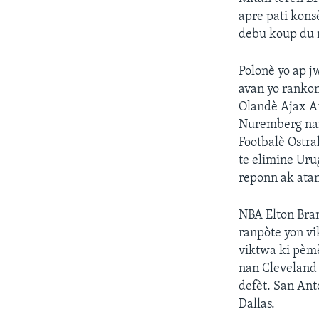
apre pati kons
debu koup du 
Polonè yo ap j
avan yo ranko
Olandè Ajax Am
Nuremberg nan 
Footbalè Ostral
te elimine Uru
reponn ak atant
NBA Elton Bran
ranpòte yon vi
viktwa ki pèmè
nan Cleveland 
defèt. San Ant
Dallas.