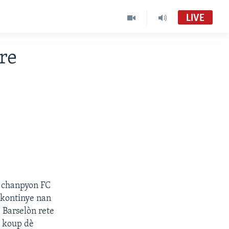
LIVE
re
dè chanpyon FC
e kontinye nan
 Barselòn rete
n koup dè