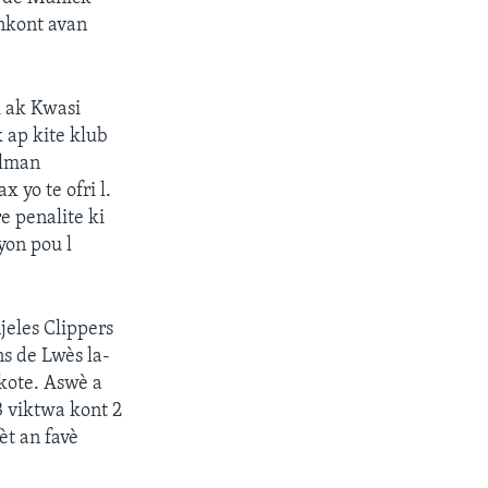
ankont avan
i ak Kwasi
 ap kite klub
Alman
 yo te ofri l.
re penalite ki
yon pou l
eles Clippers
s de Lwès la-
 kote. Aswè a
3 viktwa kont 2
èt an favè