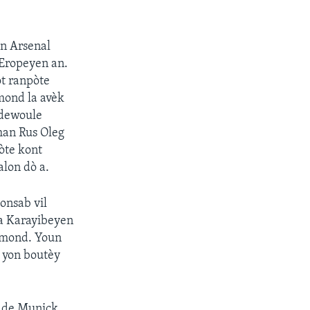
an Arsenal
 Eropeyen an.
ot ranpòte
mond la avèk
 dewoule
man Rus Oleg
pòte kont
alon dò a.
onsab vil
wa Karayibeyen
u mond. Youn
e yon boutèy
n de Munick