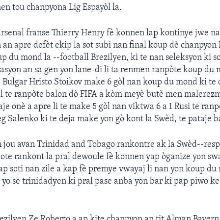
n tou chanpyona Lig Espayòl la.
rsenal franse Thierry Henry fè konnen lap kontinye jwe n
an apre defèt ekip la sot subi nan final koup dè chanpyon
p du mond la --football Brezilyen, ki te nan seleksyon ki s
syon an sa gen yon lane-di li ta renmen ranpòte koup du 
4 Bulgar Hristo Stoikov make 6 gòl nan koup du mond ki te
 l te ranpòte balon dò FIFA a kòm meyè butè men malerez
je onè a apre li te make 5 gòl nan viktwa 6 a 1 Rusi te ran
 Salenko ki te deja make yon gò kont la Swèd, te pataje b
 jou avan Trinidad and Tobago rankontre ak la Swèd--resp
ote rankont la pral dewoule fè konnen yap òganize yon s
p soti nan zile a kap fè premye vwayaj li nan yon koup d
yo se trinidadyen ki pral pase anba yon bar ki pap piwo k
ezilyen Ze Roberto a ap kite chanpyon an tit Alman Bayer