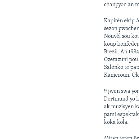
chanpyon an me
Kapitèn ekip A
sezon pwochen 
Nouvèl sou kou
koup konfedera
Brezil. An 199
Ozetazuni pou
Salenko te pata
Kameroun. Oleg
9 jwen swa yon
Dortmund yo k
ak muzisyen ka
pami espektak 
koka kola.
Mitan teren Br