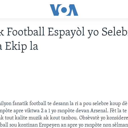
k Football Espayòl yo Seleb
 Ekip la
milyon fanatik football te desann la ri a pou selebre koup 
anpòte apre viktwa 2 a 1 yo ranpòte devan Arsenal. Fèt la t
k tout kalite muzik ak kout tanbou. Obsèvatè yo konsidere
ball sou kontinan Eropeyen an apre yo ranpòte non sèlma