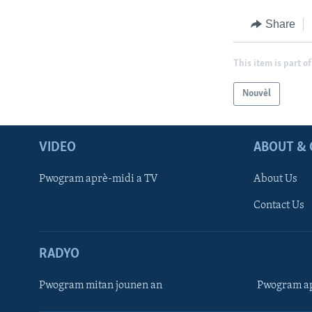
Share
This item is part of
Nouvèl
VIDEO
ABOUT & 
Pwogram aprè-midi a TV
About Us
Contact Us
RADYO
Pwogram mitan jounen an
Pwogram ap