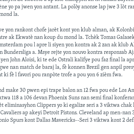
ène yo pa jwen yon antant. La polòy anonse lap jwe 3 lòt r
mond la.
we yon rankont chofe jarèt kont yon klub alman, ak Kolonb
ntre ak Ekwatè nan koup du mond la. Tchèk Tomas Galasek
sterdam pou l apre li siyen yon kontra ak 2 zan ak klub 
Bundersliga a. Msye rejte yon nouvo kontra responsab Ajax
yen John Aloisi, ki te ede Ostrali kalifye pou faz final la ap
gwe nan match de baraj la, fè konnen Brezil gen anpil pres
 ki fè l favori pou ranpòte trofe a pou yon 6 zièm fwa.
d make 30 pwen epi trape balon an 12 fwa pou ede Los Anj
ktwa 118 a 106 devan Phoenix Suns nan semi final konferan
t eliminasyhon Clippers yo ki egalize seri a 3 viktwa chak
Cavaliers ap akeyi Detroit Pistons. Cleveland ap men-nan 
onio Spurs kont Dallas Mavericks--Seri 3 viktwa kont 2 def