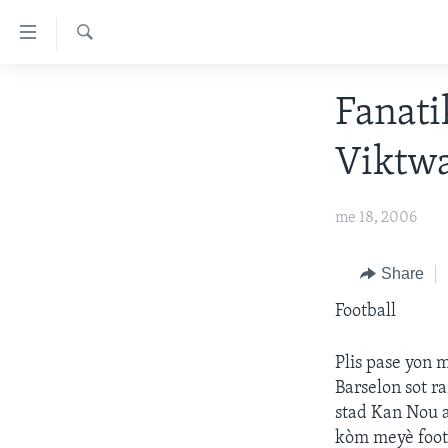
Accessibility
links
Chèche
Skip
AYITI
Fanati
to
LÈZETAZINI
main
Viktwa
content
AMERIK LATIN
Skip
ENTÈNASYONAL
to
me 18, 2006
main
VIDEO
Navigation
FLASHPOINT IKRÈN
Share
Skip
to
Football
Search
Plis pase yon 
Barselon sot r
stad Kan Nou a
kòm meyè foot