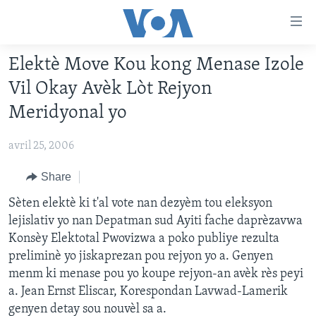
Accessibility
links
Skip
Elektè Move Kou kong Menase Izole
to
AYITI
Vil Okay Avèk Lòt Rejyon
main
LÈZETAZINI
content
Meridyonal yo
AMERIK LATIN
Skip
to
avril 25, 2006
ENTÈNASYONAL
main
VIDEO
Share
Navigation
Skip
FLASHPOINT IKRÈN
Sèten elektè ki t'al vote nan dezyèm tou eleksyon
to
lejislativ yo nan Depatman sud Ayiti fache daprèzavwa
Search
Konsèy Elektotal Pwovizwa a poko publiye rezulta
Learning English
preliminè yo jiskaprezan pou rejyon yo a. Genyen
menm ki menase pou yo koupe rejyon-an avèk rès peyi
SUIV NOU
a. Jean Ernst Eliscar, Korespondan Lavwad-Lamerik
genyen detay sou nouvèl sa a.