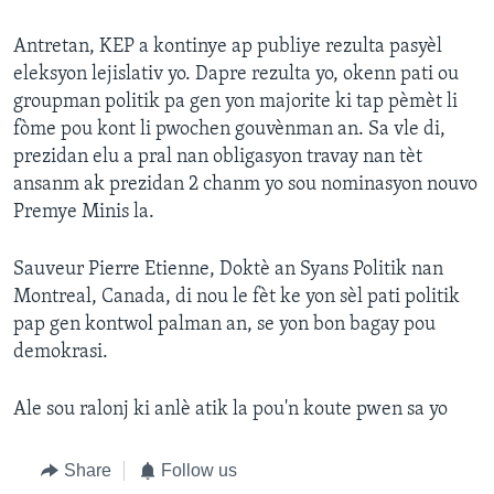
Languages
Antretan, KEP a kontinye ap publiye rezulta pasyèl
eleksyon lejislativ yo. Dapre rezulta yo, okenn pati ou
groupman politik pa gen yon majorite ki tap pèmèt li
fòme pou kont li pwochen gouvènman an. Sa vle di,
prezidan elu a pral nan obligasyon travay nan tèt
ansanm ak prezidan 2 chanm yo sou nominasyon nouvo
Premye Minis la.
Sauveur Pierre Etienne, Doktè an Syans Politik nan
Montreal, Canada, di nou le fèt ke yon sèl pati politik
pap gen kontwol palman an, se yon bon bagay pou
demokrasi.
Ale sou ralonj ki anlè atik la pou'n koute pwen sa yo
Share
Follow us