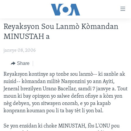
Accessibility
links
Skip
Reyaksyon Sou Lanmò Kòmandan
to
AYITI
MINUSTAH a
main
LÈZETAZINI
content
janvye 08, 2006
AMERIK LATIN
Skip
to
ENTÈNASYONAL
Share
main
VIDEO
Reyaksyon kontinye ap tonbe sou lanmò-- ki sanble ak
Navigation
suisid-- kòmandan militè Nasyonzini yo ann Ayiti,
Skip
FLASHPOINT IKRÈN
Jeneral brezilyen Urano Bacellar, samdi 7 janvye a. Tout
to
moun ki bay opinyon yo salwe defen ofisye a kòm yon
Search
Learning English
nèg debyen, yon sitwayen onorab, e yo pa kapab
konprann kouman pou li ta bay tèt li yon bal.
SUIV NOU
Se yon ensidan ki choke MINUSTAH, fòs L'ONU pou