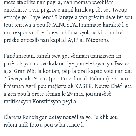
mete stabilite nan peyi a, nan moman pwoblèm
ensekirite a vin pi grav e anpil kritik ap fèt sou twoup
Languages
etranje yo. Dayè lendi 9 janvye a yon grèv ta dwe fèt sou
tout teritwa a pou fè MINUSTAH ranmase karaktè l' e
ran responsablite l' devan klima vyolans ki rann lavi
prèske enposib nan kapital Ayiti a, Pòtoprens.
Pandansetan, samdi swa gouvènman tranzisyon an
parèt ak yon nouvo kalandriye pou eleksyon yo. Fwa sa
a, si Gran Mèt la kontan, pèp la pral kapab vote nan dat
7 fevriye ak 19 mas (pou Prezidan ak Palman) epi nan
finisman Avril pou majistra ak KASEK. Nouvo Chèf leta
a gen pou li prete sèman le 29 mas, jou anivèsè
ratifikasyon Konstitisyon peyi a.
Clarens Renois gen detay nouvèl sa yo. Fè klik sou
ralonj anlè foto a pou w ka tande l'.