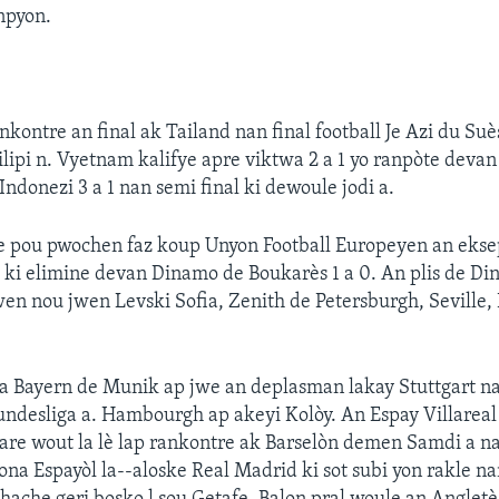
npyon.
kontre an final ak Tailand nan final football Je Azi du Suè
lipi n. Vyetnam kalifye apre viktwa 2 a 1 yo ranpòte devan
Indonezi 3 a 1 nan semi final ki dewoule jodi a.
ye pou pwochen faz koup Unyon Football Europeyen an eks
ki elimine devan Dinamo de Boukarès 1 a 0. An plis de D
en nou jwen Levski Sofia, Zenith de Petersburgh, Seville,
 Bayern de Munik ap jwe an deplasman lakay Stuttgart n
ndesliga a. Hambourgh ap akeyi Kolòy. An Espay Villareal
are wout la lè lap rankontre ak Barselòn demen Samdi a n
na Espayòl la--aloske Real Madrid ki sot subi yon rakle n