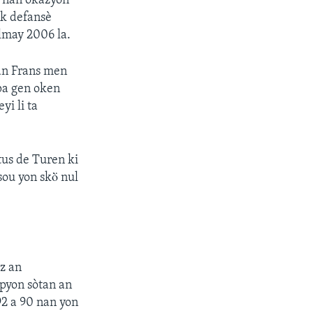
è nan okazyon
nk defansè
lmay 2006 la.
an Frans men
pa gen oken
yi li ta
tus de Turen ki
ou yon skò̈ nul
z an
pyon sòtan an
92 a 90 nan yon