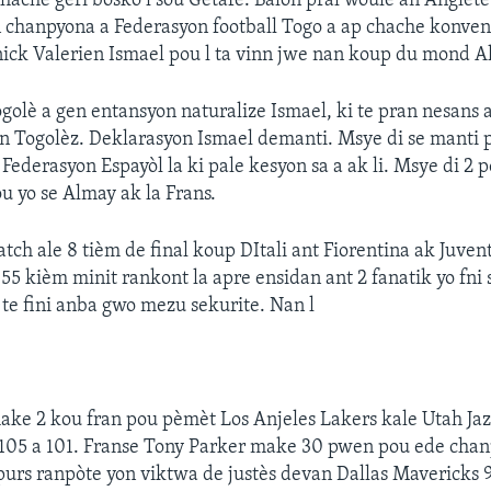
chache geri bosko l sou Getafe. Balon pral woule an Anglet
 chanpyona a Federasyon football Togo a ap chache konve
ick Valerien Ismael pou l ta vinn jwe nan koup du mond A
lè a gen entansyon naturalize Ismael, ki te pran nesans 
n Togolèz. Deklarasyon Ismael demanti. Msye di se manti 
ederasyon Espayòl la ki pale kesyon sa a ak li. Msye di 2 pe
 yo se Almay ak la Frans.
atch ale 8 tièm de final koup DItali ant Fiorentina ak Juven
55 kièm minit rankont la apre ensidan ant 2 fanatik yo fni s
a te fini anba gwo mezu sekurite. Nan l
ke 2 kou fran pou pèmèt Los Anjeles Lakers kale Utah Jaz
105 a 101. Franse Tony Parker make 30 pwen pou ede chan
urs ranpòte yon viktwa de justès devan Dallas Mavericks 