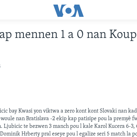
ap mennen 1 a 0 nan Koup
5
cic bay Kwasi yon viktwa a zero kont kont Slovaki nan kad
ewoule nan Bratislava -2 ekip kap patisipe pou la premyè f
. Ljubicic te bezwen 3 manch pou l kale Karol Kucera 6-3, 6
Dominik Hrberty pral eseye pou l egalize seri 5 match la 