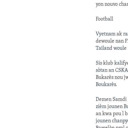
yon nouvo cha
Football
Vyetnam ak ran
dewoule nan Fi
Tailand woule 
Sis klub kalif
sòtan an CSKA 
Bukarès nou jw
Boukarès.
Demen Samdi a
zièm jounen Bu
an kwa pou l b
jounen chanpyo