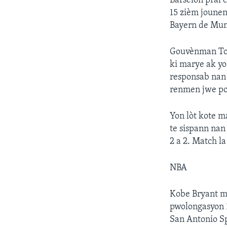
Barselòn pral 
15 zièm jounen
Bayern de Mun
Gouvènman Togo
ki marye ak yo
responsab nan F
renmen jwe pou
Yon lòt kote m
te sispann nan 
2 a 2. Match l
NBA
Kobe Bryant ma
pwolongasyon 
San Antonio Sp