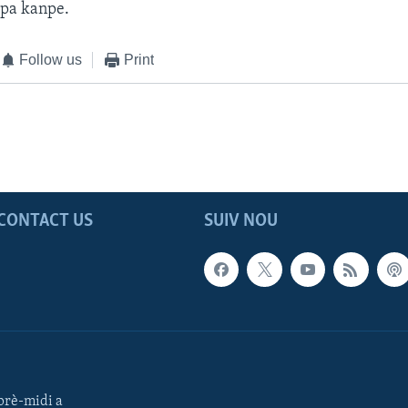
 pa kanpe.
Follow us
Print
CONTACT US
SUIV NOU
rè-midi a