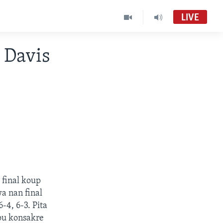
LIVE
 Davis
 final koup
wa nan final
-4, 6-3. Pita
pou konsakre