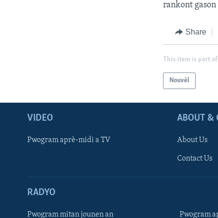
rankont gason
Share
This item is part of
Nouvèl
VIDEO
ABOUT & 
Pwogram aprè-midi a TV
About Us
Contact Us
RADYO
Pwogram mitan jounen an
Pwogram ap