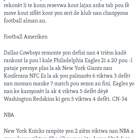
rekonèt li te konn resevwa kout lajan anba tab pou fè
move kout siflèt kont yon seri de klub nan chanpyona
football alman an.
Football Ameriken
Dallas Cowboys remonte yon defisi nan 4 trièm kadè
rankont la pou l kale Philadelphia Eagles 21 a 20 pou -l
pataje premye plas la ak New York Giants nan
Konferans NFC Es la ak yon palmarès 6 viktwa 3 defèt
nan moman manke 7 match pou sezon an fini. Eagles yo
nan ke kamyonèt la ak 4 viktwa 5 defèt dèyè
Washington Redskins ki gen 5 viktwa 4 defèt. CN-34
NBA
New York Knicks ranpòte yon 2 zièm viktwa nan NBA a