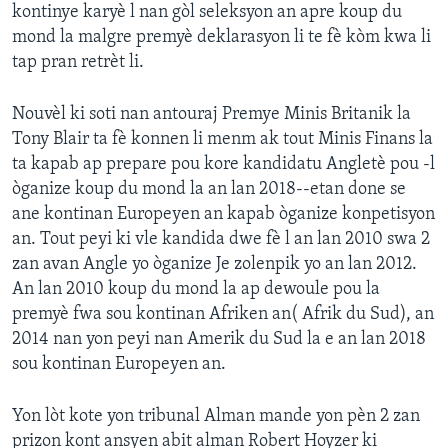
kontinye karyè l nan gòl seleksyon an apre koup du
mond la malgre premyè deklarasyon li te fè kòm kwa li
tap pran retrèt li.
Nouvèl ki soti nan antouraj Premye Minis Britanik la
Tony Blair ta fè konnen li menm ak tout Minis Finans la
ta kapab ap prepare pou kore kandidatu Angletè pou -l
òganize koup du mond la an lan 2018--etan done se
ane kontinan Europeyen an kapab òganize konpetisyon
an. Tout peyi ki vle kandida dwe fè l an lan 2010 swa 2
zan avan Angle yo òganize Je zolenpik yo an lan 2012.
An lan 2010 koup du mond la ap dewoule pou la
premyè fwa sou kontinan Afriken an( Afrik du Sud), an
2014 nan yon peyi nan Amerik du Sud la e an lan 2018
sou kontinan Europeyen an.
Yon lòt kote yon tribunal Alman mande yon pèn 2 zan
prizon kont ansyen abit alman Robert Hoyzer ki