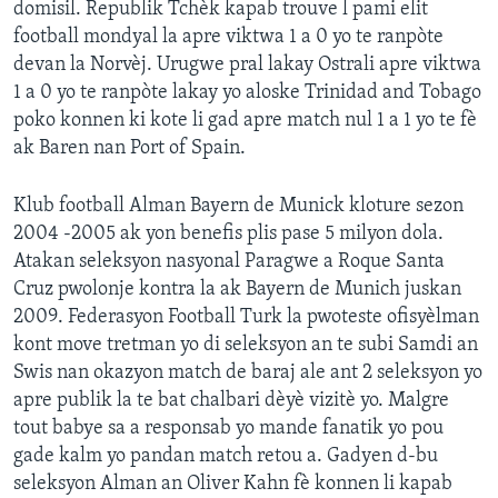
domisil. Republik Tchèk kapab trouve l pami elit
football mondyal la apre viktwa 1 a 0 yo te ranpòte
Languages
devan la Norvèj. Urugwe pral lakay Ostrali apre viktwa
1 a 0 yo te ranpòte lakay yo aloske Trinidad and Tobago
poko konnen ki kote li gad apre match nul 1 a 1 yo te fè
ak Baren nan Port of Spain.
Klub football Alman Bayern de Munick kloture sezon
2004 -2005 ak yon benefis plis pase 5 milyon dola.
Atakan seleksyon nasyonal Paragwe a Roque Santa
Cruz pwolonje kontra la ak Bayern de Munich juskan
2009. Federasyon Football Turk la pwoteste ofisyèlman
kont move tretman yo di seleksyon an te subi Samdi an
Swis nan okazyon match de baraj ale ant 2 seleksyon yo
apre publik la te bat chalbari dèyè vizitè yo. Malgre
tout babye sa a responsab yo mande fanatik yo pou
gade kalm yo pandan match retou a. Gadyen d-bu
seleksyon Alman an Oliver Kahn fè konnen li kapab