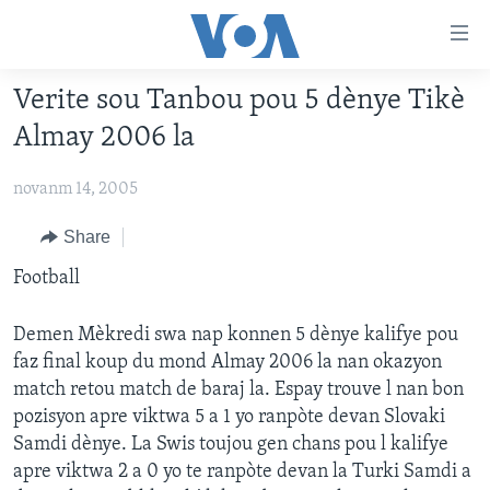
Accessibility
links
Skip
Verite sou Tanbou pou 5 dènye Tikè
to
AYITI
Almay 2006 la
main
LÈZETAZINI
content
novanm 14, 2005
AMERIK LATIN
Skip
to
ENTÈNASYONAL
Share
main
VIDEO
Football
Navigation
Skip
FLASHPOINT IKRÈN
to
Demen Mèkredi swa nap konnen 5 dènye kalifye pou
Search
faz final koup du mond Almay 2006 la nan okazyon
Learning English
match retou match de baraj la. Espay trouve l nan bon
pozisyon apre viktwa 5 a 1 yo ranpòte devan Slovaki
SUIV NOU
Samdi dènye. La Swis toujou gen chans pou l kalifye
apre viktwa 2 a 0 yo te ranpòte devan la Turki Samdi a