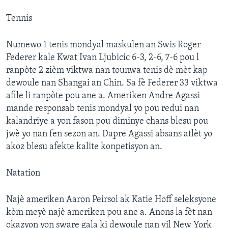
Tennis
Numewo 1 tenis mondyal maskulen an Swis Roger
Federer kale Kwat Ivan Ljubicic 6-3, 2-6, 7-6 pou l
ranpòte 2 zièm viktwa nan tounwa tenis dè mèt kap
dewoule nan Shangai an Chin. Sa fè Federer 33 viktwa
afile li ranpòte pou ane a. Ameriken Andre Agassi
mande responsab tenis mondyal yo pou redui nan
kalandriye a yon fason pou diminye chans blesu pou
jwè yo nan fen sezon an. Dapre Agassi absans atlèt yo
akoz blesu afekte kalite konpetisyon an.
Natation
Najè ameriken Aaron Peirsol ak Katie Hoff seleksyone
kòm meyè najè ameriken pou ane a. Anons la fèt nan
okazyon yon sware gala ki dewoule nan vil New York