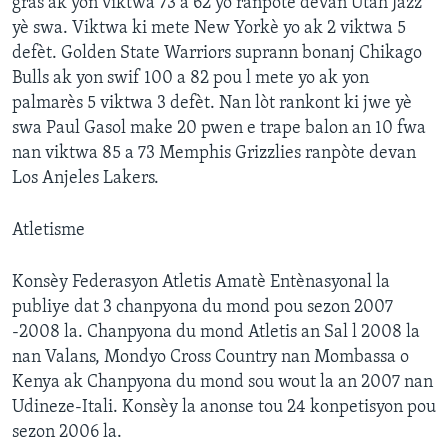
gras ak yon viktwa 73 a 62 yo ranpòte devan Utah Jazz
yè swa. Viktwa ki mete New Yorkè yo ak 2 viktwa 5
defèt. Golden State Warriors suprann bonanj Chikago
Bulls ak yon swif 100 a 82 pou l mete yo ak yon
palmarès 5 viktwa 3 defèt. Nan lòt rankont ki jwe yè
swa Paul Gasol make 20 pwen e trape balon an 10 fwa
nan viktwa 85 a 73 Memphis Grizzlies ranpòte devan
Los Anjeles Lakers.
Atletisme
Konsèy Federasyon Atletis Amatè Entènasyonal la
publiye dat 3 chanpyona du mond pou sezon 2007
-2008 la. Chanpyona du mond Atletis an Sal l 2008 la
nan Valans, Mondyo Cross Country nan Mombassa o
Kenya ak Chanpyona du mond sou wout la an 2007 nan
Udineze-Itali. Konsèy la anonse tou 24 konpetisyon pou
sezon 2006 la.