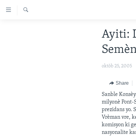
Accessibility
links
Chèche
Skip
AYITI
Ayiti:
to
LÈZETAZINI
main
Semèn
content
AMERIK LATIN
Skip
ENTÈNASYONAL
to
oktòb 25, 2005
main
VIDEO
Navigation
FLASHPOINT IKRÈN
Share
Skip
to
Sanble Konsèy 
Search
milyonè Pont-S
prezidans yo. 
Vrèman vre, ke
komisyon ki ge
nasyonalite kan