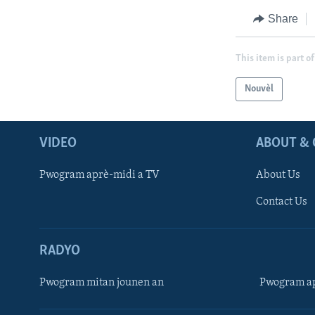
Share
This item is part of
Nouvèl
VIDEO
ABOUT & 
Pwogram aprè-midi a TV
About Us
Contact Us
RADYO
Pwogram mitan jounen an
Pwogram ap