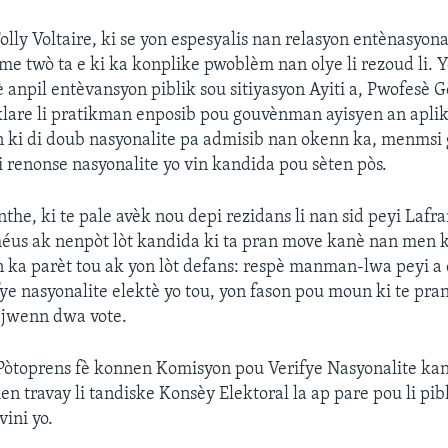
lly Voltaire, ki se yon espesyalis nan relasyon entènasyona
me twò ta e ki ka konplike pwoblèm nan olye li rezoud li. Y
è anpil entèvansyon piblik sou sitiyasyon Ayiti a, Pwofesè 
klare li pratikman enposib pou gouvènman ayisyen an aplik
n ki di doub nasyonalite pa admisib nan okenn ka, menmsi g
 renonse nasyonalite yo vin kandida pou sèten pòs.
the, ki te pale avèk nou depi rezidans li nan sid peyi Lafra
éus ak nenpòt lòt kandida ki ta pran move kanè nan men 
n ka parèt tou ak yon lòt defans: respè manman-lwa peyi a 
fye nasyonalite elektè yo tou, yon fason pou moun ki te pran
 jwenn dwa vote.
 Pòtoprens fè konnen Komisyon pou Verifye Nasyonalite kan
 travay li tandiske Konsèy Elektoral la ap pare pou li pibli
vini yo.