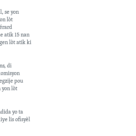
l, se yon
on lòt
Gérard
e atik 15 nan
en lòt atik ki
ns, di
komisyon
egzije pou
 yon lòt
dida yo ta
ye lis ofisyèl