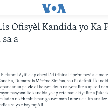
 Lis Ofisyèl Kandida yo Ka 
 sa a
Elektoral Ayiti a ap obeyi lòd tribinal siprèm peyi a e met
ondé a, Dumarsais Mécène Siméus, sou lis definitif kandid
Sepandan sa pa vle di kesyon doub nasyonalite a ap soti nan
syon nasyonalite kandida yo ap rete nan aktyalite a jiskas
n ladan n kèk minis nan gouvènman Latortue a fin analize
dida sa yo e bay rapò li.