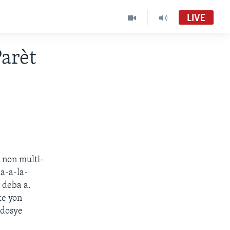
LIVE
Parèt
e non multi-
a-a-la-
 deba a.
ke yon
 dosye