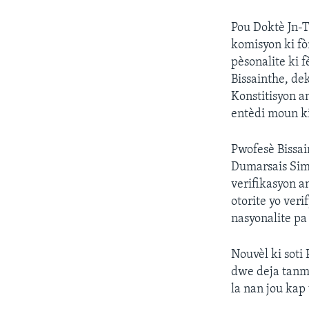
Pou Doktè Jn-To
komisyon ki fò
pèsonalite ki f
Bissainthe, de
Konstitisyon a
entèdi moun ki
Pwofesè Bissain
Dumarsais Sim
verifikasyon a
otorite yo veri
nasyonalite pa
Nouvèl ki soti
dwe deja tanmen
la nan jou kap 