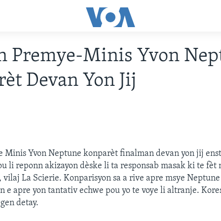
n Premye-Minis Yvon Nep
èt Devan Yon Jij
 Minis Yvon Neptune konparèt finalman devan yon jij ens
u li reponn akizayon dèske li ta responsab masak ki te fèt 
a, vilaj La Scierie. Konparisyon sa a rive apre msye Neptune
 e apre yon tantativ echwe pou yo te voye li altranje. Ko
 gen detay.