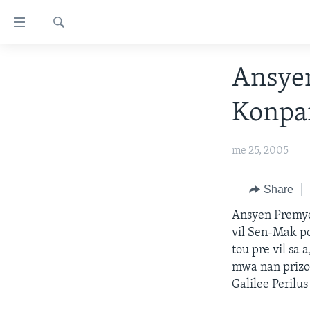
Accessibility
links
Chèche
Skip
AYITI
Ansye
to
LÈZETAZINI
main
Konpar
content
AMERIK LATIN
Skip
ENTÈNASYONAL
to
me 25, 2005
main
VIDEO
Navigation
FLASHPOINT IKRÈN
Share
Skip
to
Ansyen Premye
Search
vil Sen-Mak po
tou pre vil sa 
mwa nan prizon
Galilee Perilus