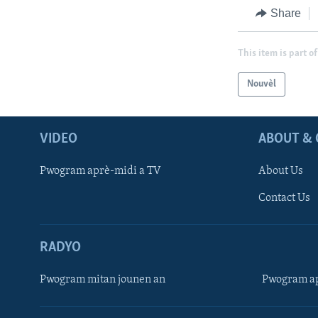
Share
This item is part of
Nouvèl
VIDEO
ABOUT & 
Pwogram aprè-midi a TV
About Us
Contact Us
RADYO
Pwogram mitan jounen an
Pwogram ap