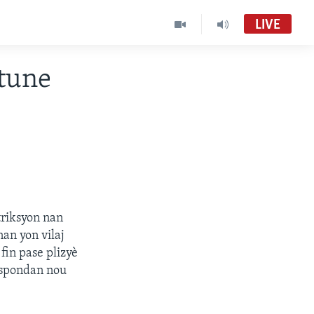
LIVE
tune
triksyon nan
nan yon vilaj
 fin pase plizyè
respondan nou