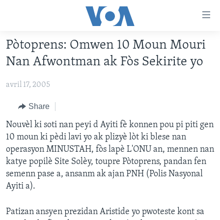
Accessibility
links
Skip
Pòtoprens: Omwen 10 Moun Mouri
to
AYITI
Nan Afwontman ak Fòs Sekirite yo
main
LÈZETAZINI
content
avril 17, 2005
AMERIK LATIN
Skip
to
ENTÈNASYONAL
Share
main
VIDEO
Nouvèl ki soti nan peyi d Ayiti fè konnen pou pi piti gen
Navigation
10 moun ki pèdi lavi yo ak plizyè lòt ki blese nan
Skip
FLASHPOINT IKRÈN
operasyon MINUSTAH, fòs lapè L'ONU an, mennen nan
to
katye popilè Site Solèy, toupre Pòtoprens, pandan fen
Search
Learning English
semenn pase a, ansanm ak ajan PNH (Polis Nasyonal
Ayiti a).
SUIV NOU
Patizan ansyen prezidan Aristide yo pwoteste kont sa