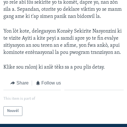
yo rele abi fòs sekirite yo ta komèt, dapre yo, nan zòn
sila a. Sepandan, otorite yo deklare viktim yo se manm
Languages
gang ame ki t'ap simen panik nan bidonvil la.
Yon lòt kote, delegasyon Konsèy Sekirite Nasyonzini ki
te vizite Ayiti a kite peyi a samdi apre yo te fin evalye
sitiyasyon an sou teren an e afime, yon fwa ankò, apui
kominote entènasyonal la pou pwogram tranzisyon an.
Klike sou ralonj ki anlè tèks sa a pou plis detay.
Share
Follow us
This item is part of
Nouvèl