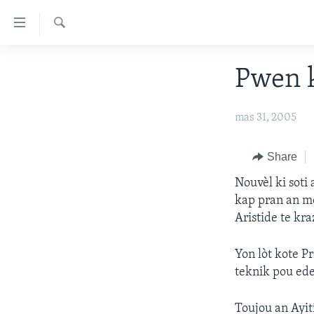
Accessibility
links
Chèche
Skip
AYITI
Pwen k
to
LÈZETAZINI
main
content
AMERIK LATIN
mas 31, 2005
Skip
ENTÈNASYONAL
to
Share
main
VIDEO
Navigation
Nouvèl ki soti
FLASHPOINT IKRÈN
Skip
kap pran an me
to
Aristide te kra
Search
Yon lòt kote P
teknik pou ede 
Toujou an Ayit