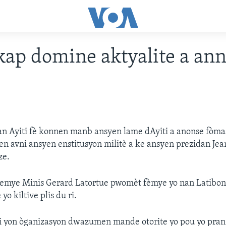
ap domine aktyalite a ann
 an Ayiti fè konnen manb ansyen lame dAyiti a anonse fòm
n avni ansyen enstitusyon militè a ke ansyen prezidan Jea
ze.
remye Minis Gerard Latortue pwomèt fèmye yo nan Latiboni
yo kiltive plis du ri.
i yon òganizasyon dwazumen mande otorite yo pou yo pran 