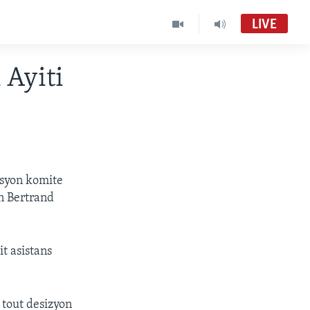
LIVE
 Ayiti
asyon komite
n Bertrand
t asistans
tout desizyon