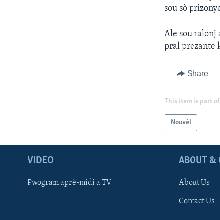
sou sò prizony
Ale sou ralonj 
pral prezante 
Share
This item is part of
Nouvèl
VIDEO
ABOUT & 
Pwogram aprè-midi a TV
About Us
Contact Us