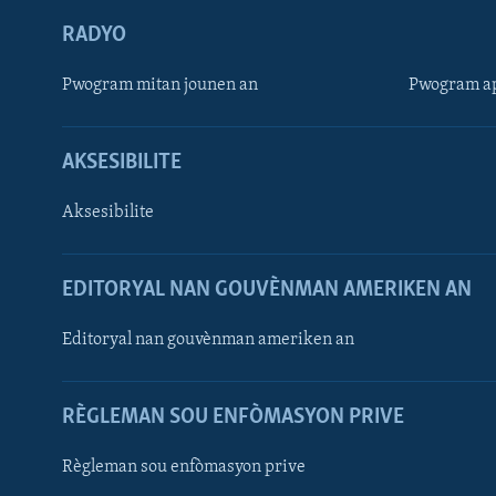
RADYO
Pwogram mitan jounen an
Pwogram ap
AKSESIBILITE
Aksesibilite
EDITORYAL NAN GOUVÈNMAN AMERIKEN AN
Learning English
Editoryal nan gouvènman ameriken an
SUIV NOU
RÈGLEMAN SOU ENFÒMASYON PRIVE
Règleman sou enfòmasyon prive
Languages