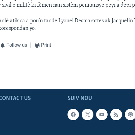
e sivil e militè ki fèmen nan sistèm penitansye peyi a depi 
anlè atik sa a pou'n tande Lyonel Desmarattes ak Jacquelin 
korespondan yo.
Follow us
Print
CONTACT US
SUIV NOU