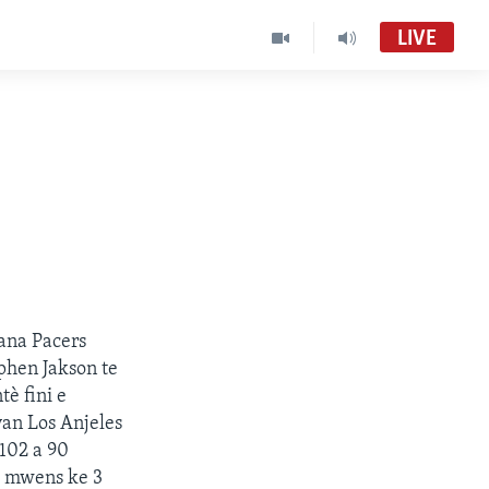
LIVE
ana Pacers
phen Jakson te
è fini e
an Los Anjeles
 102 a 90
ze mwens ke 3