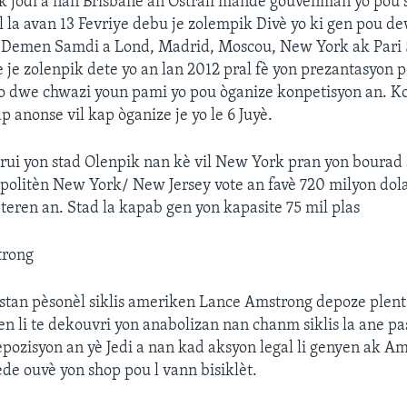
 jodi a nan Brisbane an Ostrali mande gouvènman yo pou 
la avan 13 Fevriye debu je zolempik Divè yo ki gen pou de
. Demen Samdi a Lond, Madrid, Moscou, New York ak Pari 5
 je zolenpik dete yo an lan 2012 pral fè yon prezantasyon p
yo dwe chwazi youn pami yo pou òganize konpetisyon an. K
 anonse vil kap òganize je yo le 6 Juyè.
rui yon stad Olenpik nan kè vil New York pran yon bourad 
politèn New York/ New Jersey vote an favè 720 milyon do
u teren an. Stad la kapab gen yon kapasite 75 mil plas
trong
stan pèsonèl siklis ameriken Lance Amstrong depoze plent
nen li te dekouvri yon anabolizan nan chanm siklis la ane p
pozisyon an yè Jedi a nan kad aksyon legal li genyen ak Am
de ouvè yon shop pou l vann bisiklèt.