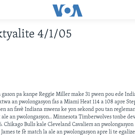
tyalite 4/1/05
 gason pa kanpe Reggie Miller make 31 pwen pou ede Indi
ktwa an pwolongasyon fas a Miami Heat 114 a 108 apre Ste
en an favè Indiana mwens ke yon sekond pou tan reglemant
 ale an pwolongasyon.. Minnesota Timberwolves tonbe dev
6. Chikago Bulls kale Cleveland Cavaliers an pwolongasyon
James te fè match la ale an pwolongasyon apre li te egali