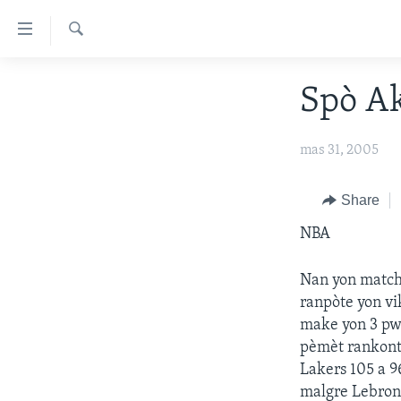
Accessibility
links
Chèche
Skip
AYITI
Spò Ak
to
LÈZETAZINI
main
content
AMERIK LATIN
mas 31, 2005
Skip
ENTÈNASYONAL
to
Share
main
VIDEO
Navigation
NBA
FLASHPOINT IKRÈN
Skip
to
Nan yon match
Search
ranpòte yon vi
make yon 3 pw
pèmèt rankont
Lakers 105 a 9
malgre Lebron 