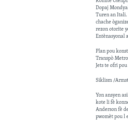
Komite Olenpik
Dopaj Mondyal 
Turen an Itali
chache òganize
rezon otorite 
Entènasyonal ap
Plan pou konst
Transpò Metro
Jets te ofri po
Siklism /Arms
Yon ansyen asi
kote li fè kon
Anderson fè de
pwomèt pou l e