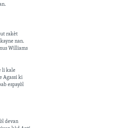
an.
ut rakèt
skayne nan.
nus Williams
 li kale
 Agassi ki
 bab espayòl
wòl devan