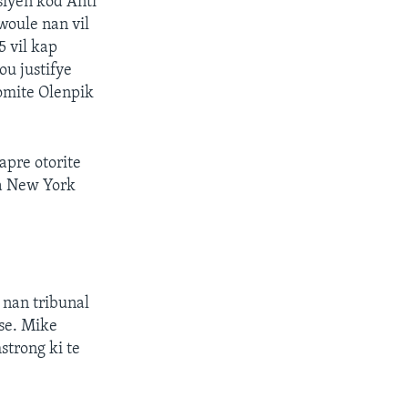
siyen kòd Anti
woule nan vil
 vil kap
ou justifye
omite Olenpik
apre otorite
la New York
 nan tribunal
ase. Mike
strong ki te