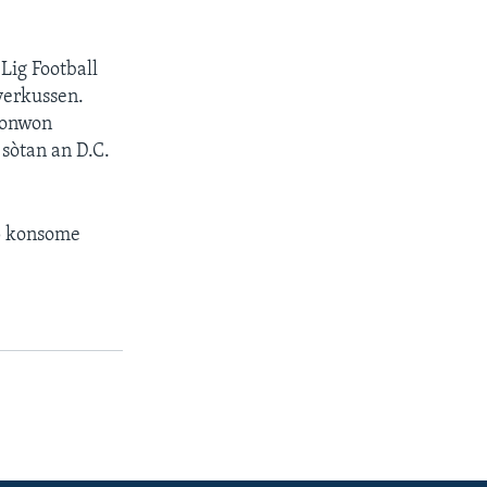
Lig Football
verkussen.
lonwon
sòtan an D.C.
ap konsome