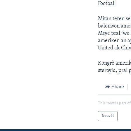
Football
Mitan teren s
balonwon ameri
Msye pral jwe
ameriken an a
United ak Chiv
Kongrè amerike
steroyid, pral 
Share
This item is part of
Nouvèl