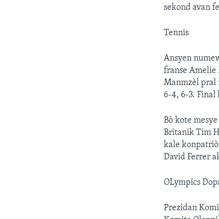
sekond avan fe
Tennis
Ansyen numewo 
franse Amelie 
Manmzèl pral 
6-4, 6-3. Fina
Bò kote mesye 
Britanik Tim H
kale konpatriòt
David Ferrer a
OLympics Dop
Prezidan Komit