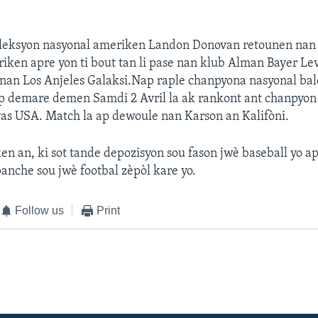
eleksyon nasyonal ameriken Landon Donovan retounen nan 
ken apre yon ti bout tan li pase nan klub Alman Bayer Le
 nan Los Anjeles Galaksi.Nap raple chanpyona nasyonal ba
p demare demen Samdi 2 Avril la ak rankont ant chanpyon 
as USA. Match la ap dewoule nan Karson an Kalifòni.
n an, ki sot tande depozisyon sou fason jwè baseball yo 
panche sou jwè footbal zèpòl kare yo.
Follow us
Print