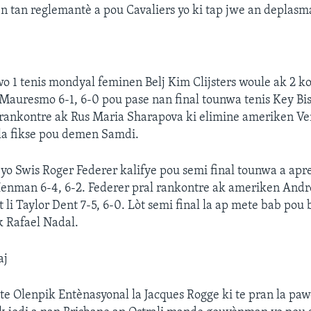
n tan reglemantè a pou Cavaliers yo ki tap jwe an deplasm
1 tenis mondyal feminen Belj Kim Clijsters woule ak 2 ko
Mauresmo 6-1, 6-0 pou pase nan final tounwa tenis Key Bi
rankontre ak Rus Maria Sharapova ki elimine ameriken Ve
l la fikse pou demen Samdi.
yo Swis Roger Federer kalifye pou semi final tounwa a apre
enman 6-4, 6-2. Federer pral rankontre ak ameriken Andre
 li Taylor Dent 7-5, 6-0. Lòt semi final la ap mete bab pou
k Rafael Nadal.
aj
e Olenpik Entènasyonal la Jacques Rogge ki te pran la pa